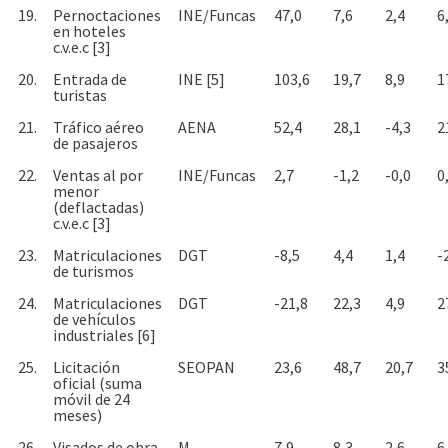
19.
Pernoctaciones
INE/Funcas
47,0
7,6
2,4
6
en hoteles
c.v.e.c [3]
20.
Entrada de
INE [5]
103,6
19,7
8,9
1
turistas
21.
Tráfico aéreo
AENA
52,4
28,1
-4,3
2
de pasajeros
22.
Ventas al por
INE/Funcas
2,7
-1,2
-0,0
0
menor
(deflactadas)
c.v.e.c [3]
23.
Matriculaciones
DGT
-8,5
4,4
1,4
-
de turismos
24.
Matriculaciones
DGT
-21,8
22,3
4,9
2
de vehículos
industriales [6]
25.
Licitación
SEOPAN
23,6
48,7
20,7
3
oficial (suma
móvil de 24
meses)
26.
Visados de obra
M.
7,9
8,3
2,6
6