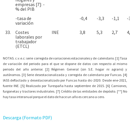
empresas [7]: -
% del PIB
-tasa de
-0,4
-3,3
-1,1
-
variación
33.
Costes
INE
3,8
5,3
2,7
4
laborales por
trabajador
(ETCL)
NOTAS. c.v.e.c: serie corregida de variaciones estacionales y de calendario. [1] Tasa
de variación del periodo para el que se dispone de datos con respecto al mismo
periodo del año anterior. [2] Régimen General (sin S.E. hogar ni agrario) y
autónomos. [3] Serie desestacionalizada y corregida de calendario por Funcas. [4]
IASS deflactado y desestacionalizado por Funcas hasta dic-2020. Desde ene-2021,
fuente INE. [5] Realizado por Turespaña hasta septiembre de 2015. [6] Camiones,
furgonetas y tractores industriales. [7] Crédito de las entidades de depósito. [**] No
hay tasa interanual porque el dato de hace un año es cercano a cero.
Descarga (Formato PDF)