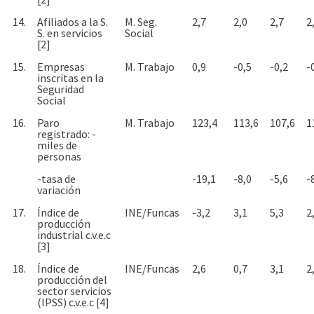
14.
Afiliados a la S.
M. Seg.
2,7
2,0
2,7
2
S. en servicios
Social
[2]
15.
Empresas
M. Trabajo
0,9
-0,5
-0,2
-
inscritas en la
Seguridad
Social
16.
Paro
M. Trabajo
123,4
113,6
107,6
1
registrado: -
miles de
personas
-tasa de
-19,1
-8,0
-5,6
-
variación
17.
Índice de
INE/Funcas
-3,2
3,1
5,3
2
producción
industrial c.v.e.c
[3]
18.
Índice de
INE/Funcas
2,6
0,7
3,1
2
producción del
sector servicios
(IPSS) c.v.e.c [4]