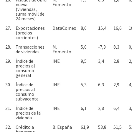
nueva
Fomento
(viviendas,
suma móvil de
24 meses)
27.
Exportaciones
DataComex
8,6
15,4
16,6
1
(precios
corrientes)
28.
Transacciones
M.
5,0
-7,3
8,3
0
de viviendas
Fomento
29.
Índice de
INE
9,5
3,4
2,8
2
precios al
consumo
general
30.
Índice de
INE
5,3
6,3
2,9
4
precios al
consumo
subyacente
31.
Índice de
INE
6,1
2,8
6,4
3
precios de la
vivienda
32.
Crédito a
B. España
61,9
53,8
51,5
5
hogares y