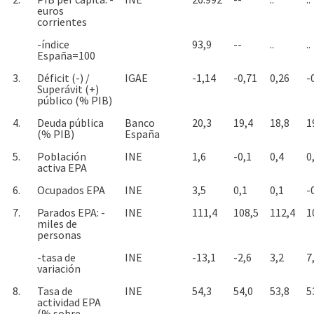
euros
corrientes
-índice
93,9
--
..
..
España=100
3.
Déficit (-) /
IGAE
-1,14
-0,71
0,26
-
Superávit (+)
público (% PIB)
4.
Deuda pública
Banco
20,3
19,4
18,8
1
(% PIB)
España
5.
Población
INE
1,6
-0,1
0,4
0
activa EPA
6.
Ocupados EPA
INE
3,5
0,1
0,1
-
7.
Parados EPA: -
INE
111,4
108,5
112,4
1
miles de
personas
-tasa de
INE
-13,1
-2,6
3,2
7
variación
8.
Tasa de
INE
54,3
54,0
53,8
5
actividad EPA
(% sobre