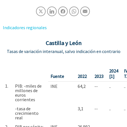
Indicadores regionales
Castilla y León
Tasas de variación interanual, salvo indicación en contrario
2024
I
Fuente
2022
2023
[1]
T
1.
PIB: -miles de
INE
64,2
--
..
..
millones de
euros
corrientes
-tasa de
3,1
--
..
..
crecimiento
real
2.
PIB per cápita: -
INE
26.992
--
..
..