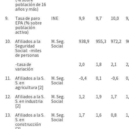
población de 16
años y más)
9.
Tasa de paro
INE
9,9
9,7
10,0
9
EPA (% sobre
población
activa)
10.
Afiliados a la
M. Seg.
938,9
955,3
972,2
9
Seguridad
Social
Social: -miles
de personas
-tasa de
2,0
1,8
2,1
2
variación
11.
Afiliados a la S.
M. Seg.
-0,4
0,1
-0,6
0
S. en
Social
agricultura [2]
12.
Afiliados a la S.
M. Seg.
1,2
1,9
1,7
1
S. en industria
Social
[2]
13.
Afiliados a la S.
M. Seg.
1,7
1,6
0,8
1
S. en
Social
construcción
[2]