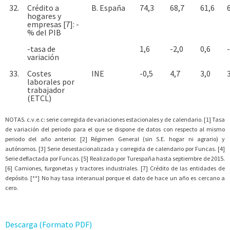
32.
Crédito a
B. España
74,3
68,7
61,6
hogares y
empresas [7]: -
% del PIB
-tasa de
1,6
-2,0
0,6
variación
33.
Costes
INE
-0,5
4,7
3,0
laborales por
trabajador
(ETCL)
NOTAS. c.v.e.c: serie corregida de variaciones estacionales y de calendario. [1] Tasa
de variación del periodo para el que se dispone de datos con respecto al mismo
periodo del año anterior. [2] Régimen General (sin S.E. hogar ni agrario) y
autónomos. [3] Serie desestacionalizada y corregida de calendario por Funcas. [4]
Serie deflactada por Funcas. [5] Realizado por Turespaña hasta septiembre de 2015.
[6] Camiones, furgonetas y tractores industriales. [7] Crédito de las entidades de
depósito. [**] No hay tasa interanual porque el dato de hace un año es cercano a
cero.
Descarga (Formato PDF)