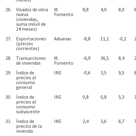
26.
Visados de obra
M.
8,8
4,0
8,0
nueva
Fomento
(viviendas,
suma móvil de
24 meses)
27.
Exportaciones
Aduanas
-8,8
11,1
-0,2
(precios
corrientes)
28.
Transacciones
M.
-6,9
36,5
8,4
de viviendas
Fomento
29.
Índice de
INE
-0,6
3,5
9,5
precios al
consumo
general
30.
Índice de
INE
0,8
0,8
5,3
precios al
consumo
subyacente
31.
Índice de
INE
2,4
3,6
6,7
precios de la
vivienda