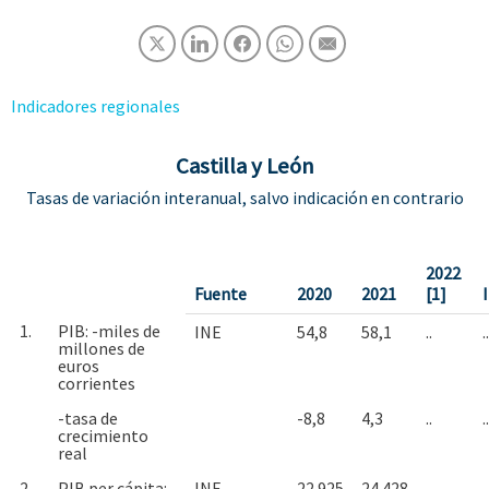
Indicadores regionales
Castilla y León
Tasas de variación interanual, salvo indicación en contrario
2022
Fuente
2020
2021
[1]
I
1.
PIB: -miles de
INE
54,8
58,1
..
..
millones de
euros
corrientes
-tasa de
-8,8
4,3
..
..
crecimiento
real
2.
PIB per cápita: -
INE
22.925
24.428
..
..