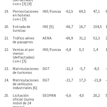
c.v.e.c [3] [4]
19.
Pernoctaciones
INE/Funcas
-62,5
69,5
47,1
en hoteles
c.v.e.c [3]
20.
Entrada de
INE [5]
-66,7
16,7
104,5
turistas
21.
Tráfico aéreo
AENA
-66,9
31,2
52,3
de pasajeros
22.
Ventas al por
INE/Funcas
-6,8
0,3
1,4
menor
(deflactadas)
c.v.e.c [3]
23.
Matriculaciones
DGT
-21,3
-5,7
-8,5
de turismos
24.
Matriculaciones
DGT
-21,7
17,3
-21,8
de vehículos
industriales [6]
25.
Licitación
SEOPAN
-0,6
4,0
20,2
oficial (suma
móvil de 24
meses)