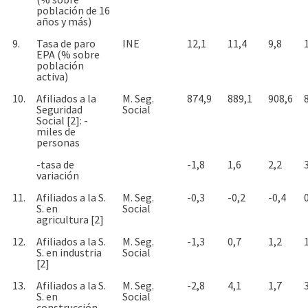
población de 16
años y más)
9.
Tasa de paro
INE
12,1
11,4
9,8
EPA (% sobre
población
activa)
10.
Afiliados a la
M. Seg.
874,9
889,1
908,6
Seguridad
Social
Social [2]: -
miles de
personas
-tasa de
-1,8
1,6
2,2
variación
11.
Afiliados a la S.
M. Seg.
-0,3
-0,2
-0,4
S. en
Social
agricultura [2]
12.
Afiliados a la S.
M. Seg.
-1,3
0,7
1,2
S. en industria
Social
[2]
13.
Afiliados a la S.
M. Seg.
-2,8
4,1
1,7
S. en
Social
construcción