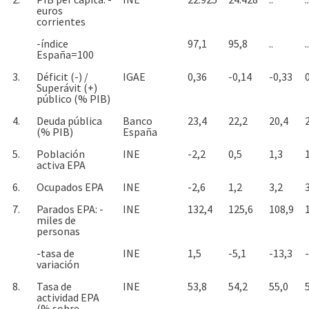
euros
corrientes
-índice
97,1
95,8
..
..
España=100
3.
Déficit (-) /
IGAE
0,36
-0,14
-0,33
Superávit (+)
público (% PIB)
4.
Deuda pública
Banco
23,4
22,2
20,4
(% PIB)
España
5.
Población
INE
-2,2
0,5
1,3
activa EPA
6.
Ocupados EPA
INE
-2,6
1,2
3,2
7.
Parados EPA: -
INE
132,4
125,6
108,9
miles de
personas
-tasa de
INE
1,5
-5,1
-13,3
variación
8.
Tasa de
INE
53,8
54,2
55,0
actividad EPA
(% sobre