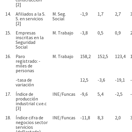
[2]
14.
Afiliados a la S.
M. Seg.
-1,9
1,7
2,7
S. en servicios
Social
[2]
15.
Empresas
M. Trabajo
-3,8
0,5
0,9
inscritas en la
Seguridad
Social
16.
Paro
M. Trabajo
158,2
152,5
123,4
registrado: -
miles de
personas
-tasa de
12,5
-3,6
-19,1
variación
17.
Índice de
INE/Funcas
-9,6
5,4
-2,5
producción
industrial c.v.e.c
[3]
18.
Índice cifra de
INE/Funcas
-11,8
8,3
2,0
negocios sector
servicios
(deflactado)