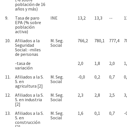
población de 16
años y más)
9.
Tasa de paro
INE
13,2
13,3
--
1
EPA (% sobre
población
activa)
10.
Afiliados a la
M. Seg.
766,2
780,1
777,4
7
Seguridad
Social
Social: -miles
de personas
-tasa de
2,0
1,8
2,0
1
variación
11.
Afiliados a la S.
M. Seg.
-0,0
0,2
0,7
0
S. en
Social
agricultura [2]
12.
Afiliados a la S.
M. Seg.
2,3
2,8
2,5
3
S. en industria
Social
[2]
13.
Afiliados a la S.
M. Seg.
1,6
0,1
0,7
-
S. en
Social
construcción
[2]