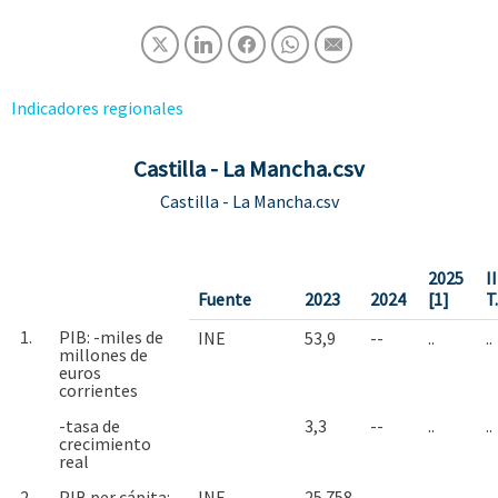
Indicadores regionales
Castilla - La Mancha.csv
Castilla - La Mancha.csv
2025
II
Fuente
2023
2024
[1]
T
1.
PIB: -miles de
INE
53,9
--
..
..
millones de
euros
corrientes
-tasa de
3,3
--
..
..
crecimiento
real
2.
PIB per cápita: -
INE
25.758
--
..
..