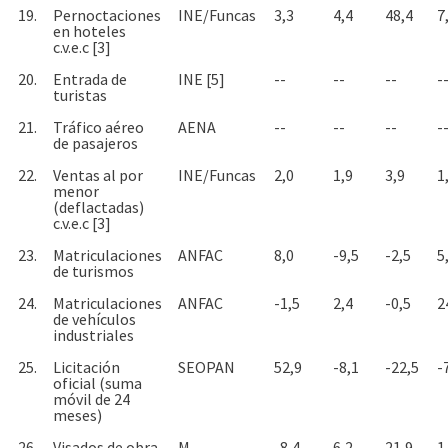
19.
Pernoctaciones
INE/Funcas
3,3
4,4
48,4
7
en hoteles
c.v.e.c [3]
20.
Entrada de
INE [5]
--
--
--
-
turistas
21.
Tráfico aéreo
AENA
--
--
--
-
de pasajeros
22.
Ventas al por
INE/Funcas
2,0
1,9
3,9
1
menor
(deflactadas)
c.v.e.c [3]
23.
Matriculaciones
ANFAC
8,0
-9,5
-2,5
5
de turismos
24.
Matriculaciones
ANFAC
-1,5
2,4
-0,5
2
de vehículos
industriales
25.
Licitación
SEOPAN
52,9
-8,1
-22,5
-
oficial (suma
móvil de 24
meses)
26.
Visados de obra
M.
-8,4
6,2
21,9
1