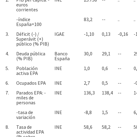
euros
corrientes
-índice
83,2
--
..
..
España=100
3.
Déficit (-) /
IGAE
-1,10
0,13
-0,16
-
Superávit (+)
público (% PIB)
4.
Deuda pública
Banco
30,0
29,1
--
2
(% PIB)
España
5.
Población
INE
1,0
0,6
--
0
activa EPA
6.
Ocupados EPA
INE
2,7
0,5
--
-
7.
Parados EPA: -
INE
136,3
138,4
--
1
miles de
personas
-tasa de
INE
-8,8
1,5
--
6
variación
8.
Tasa de
INE
58,6
58,2
--
5
actividad EPA
(% sobre