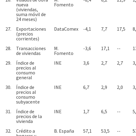
nueva
Fomento
(viviendas,
suma móvil de
24 meses)
27.
Exportaciones
DataComex
-4,1
7,7
17,5
8
(precios
corrientes)
28.
Transacciones
M.
-3,6
17,1
--
1
de viviendas
Fomento
29.
Índice de
INE
3,6
2,7
2,7
3
precios al
consumo
general
30.
Índice de
INE
6,7
2,9
2,0
3
precios al
consumo
subyacente
31.
Índice de
INE
1,7
6,5
--
5
precios de la
vivienda
32.
Crédito a
B. España
57,1
53,5
--
5
hogares y