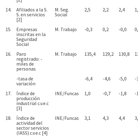
14.
Afiliados a la S.
M. Seg.
2,5
2,2
2,4
1
S. en servicios
Social
[2]
15.
Empresas
M. Trabajo
-0,3
0,2
-0,0
0
inscritas en la
Seguridad
Social
16.
Paro
M. Trabajo
135,4
129,2
130,8
1
registrado: -
miles de
personas
-tasa de
-6,4
-4,6
-5,0
-
variación
17.
Índice de
INE/Funcas
1,0
-0,7
-1,8
-
producción
industrial c.v.e.c
[3]
18.
Índice de
INE/Funcas
3,1
4,3
4,4
3
actividad del
sector servicios
(IASS) c.v.e.c [4]