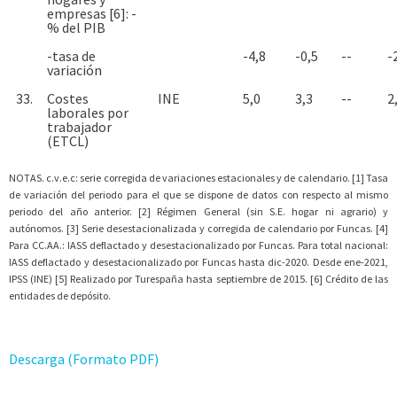
empresas [6]: -
% del PIB
-tasa de
-4,8
-0,5
--
-
variación
33.
Costes
INE
5,0
3,3
--
2
laborales por
trabajador
(ETCL)
NOTAS. c.v.e.c: serie corregida de variaciones estacionales y de calendario. [1] Tasa
de variación del periodo para el que se dispone de datos con respecto al mismo
periodo del año anterior. [2] Régimen General (sin S.E. hogar ni agrario) y
autónomos. [3] Serie desestacionalizada y corregida de calendario por Funcas. [4]
Para CC.AA.: IASS deflactado y desestacionalizado por Funcas. Para total nacional:
IASS deflactado y desestacionalizado por Funcas hasta dic-2020. Desde ene-2021,
IPSS (INE) [5] Realizado por Turespaña hasta septiembre de 2015. [6] Crédito de las
entidades de depósito.
Descarga (Formato PDF)