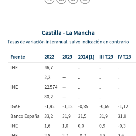
Castilla - La Mancha
Tasas de variación interanual, salvo indicación en contrario
Fuente
2022
2023
2024 [1]
III T.23
IV T.23
INE
46,7
--
..
..
..
2,2
--
..
..
..
INE
22.574
--
..
..
..
80,2
--
..
..
..
IGAE
-1,92
-1,12
-0,85
-0,69
-1,12
Banco España
33,2
31,9
31,5
31,9
31,9
INE
1,6
1,0
0,0
0,9
-0,3
INE
2,8
2,7
-0,2
4,3
2,6