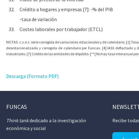
32.
Crédito a hogares y empresas [7]: -% del PIB
-tasa de variación
33.
Costes laborales por trabajador (ETCL)
NOTAS. c.v.e.c: serie corregida de variaciones estacionales y de calendario. [1] Tasa
desestacionalizada y corregida de calendario por Funcas. [4] IASS deflactado y 
industriales. [7] Crédito de las entidades de depósito. [**] No hay tasa interanual p
Descarga (Formato PDF)
FUNCAS
NEWSLET
Think tank
dedicado a la investigación
Recibe todas
económica y social