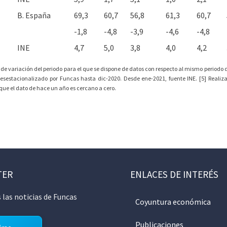
B. España
69,3
60,7
56,8
61,3
60,7
-1,8
-4,8
-3,9
-4,6
-4,8
INE
4,7
5,0
3,8
4,0
4,2
 de variación del periodo para el que se dispone de datos con respecto al mismo periodo de
desestacionalizado por Funcas hasta dic-2020. Desde ene-2021, fuente INE. [5] Realiz
orque el dato de hace un año es cercano a cero.
TER
ENLACES DE INTERÉS
 las noticias de Funcas
Coyuntura económica
Publicaciones