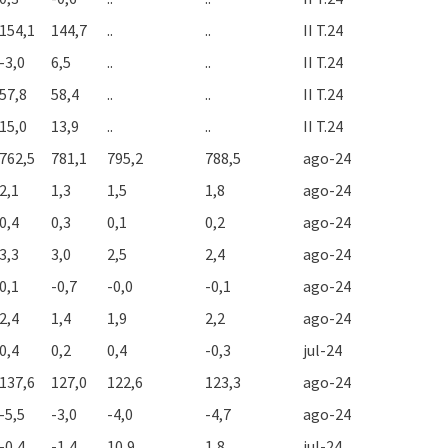
154,1
144,7
..
..
II T.24
-3,0
6,5
..
..
II T.24
57,8
58,4
..
..
II T.24
15,0
13,9
..
..
II T.24
762,5
781,1
795,2
788,5
ago-24
2,1
1,3
1,5
1,8
ago-24
0,4
0,3
0,1
0,2
ago-24
3,3
3,0
2,5
2,4
ago-24
0,1
-0,7
-0,0
-0,1
ago-24
2,4
1,4
1,9
2,2
ago-24
0,4
0,2
0,4
-0,3
jul-24
137,6
127,0
122,6
123,3
ago-24
-5,5
-3,0
-4,0
-4,7
ago-24
-0,4
-1,4
10,9
1,8
jul-24