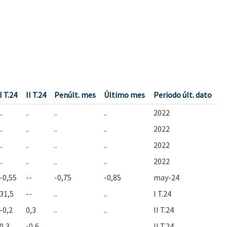
I T.24
II T.24
Penúlt. mes
Último mes
Periodo últ. dato
..
..
..
..
2022
..
..
..
..
2022
..
..
..
..
2022
..
..
..
..
2022
-0,55
--
-0,75
-0,85
may-24
31,5
--
..
..
I T.24
-0,2
0,3
..
..
II T.24
0,3
-0,6
..
..
II T.24