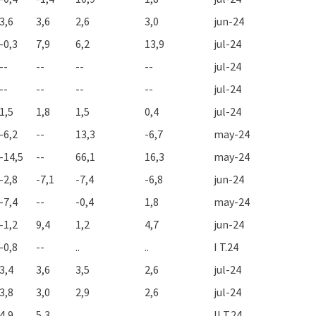
3,6
3,6
2,6
3,0
jun-24
-0,3
7,9
6,2
13,9
jul-24
--
--
--
--
jul-24
--
--
--
--
jul-24
1,5
1,8
1,5
0,4
jul-24
-6,2
--
13,3
-6,7
may-24
-14,5
--
66,1
16,3
may-24
-2,8
-7,1
-7,4
-6,8
jun-24
-7,4
--
-0,4
1,8
may-24
-1,2
9,4
1,2
4,7
jun-24
-0,8
--
..
..
I T.24
3,4
3,6
3,5
2,6
jul-24
3,8
3,0
2,9
2,6
jul-24
4,9
5,3
..
..
II T.24