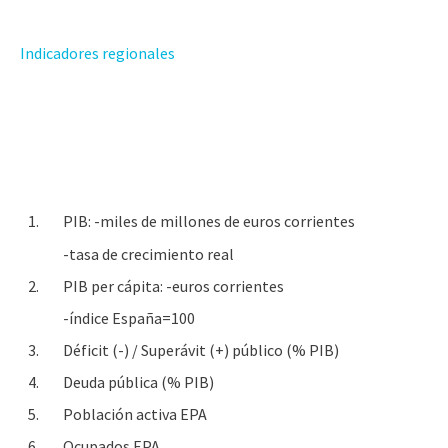
Indicadores regionales
1.
PIB: -miles de millones de euros corrientes
-tasa de crecimiento real
2.
PIB per cápita: -euros corrientes
-índice España=100
3.
Déficit (-) / Superávit (+) público (% PIB)
4.
Deuda pública (% PIB)
5.
Población activa EPA
6.
Ocupados EPA