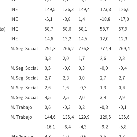
INE
149,5
136,3
149,4
123,8
126,6
INE
-5,1
-8,8
1,4
-18,8
-17,0
ás)
INE
58,7
58,6
58,1
58,7
57,9
INE
14,6
13,2
14,5
12,0
12,3
M. Seg. Social
751,3
766,2
776,8
777,4
769,4
3,3
2,0
1,7
2,6
2,3
M. Seg. Social
0,5
-0,0
0,3
-0,0
-0,4
M. Seg. Social
2,7
2,3
3,0
2,7
2,7
M. Seg. Social
2,6
1,6
-0,3
1,3
0,4
M. Seg. Social
4,5
2,5
2,0
3,4
2,9
M. Trabajo
0,6
-0,3
0,2
-0,3
-0,1
M. Trabajo
144,6
135,4
129,9
129,5
135,6
-16,1
-6,4
-4,3
-9,2
-5,8
INE/Funcas
4,3
1,0
-0,6
3,5
0,7