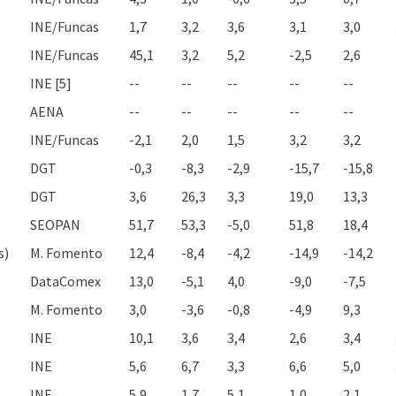
INE/Funcas
1,7
3,2
3,6
3,1
3,0
INE/Funcas
45,1
3,2
5,2
-2,5
2,6
INE [5]
--
--
--
--
--
AENA
--
--
--
--
--
INE/Funcas
-2,1
2,0
1,5
3,2
3,2
DGT
-0,3
-8,3
-2,9
-15,7
-15,8
DGT
3,6
26,3
3,3
19,0
13,3
SEOPAN
51,7
53,3
-5,0
51,8
18,4
s)
M. Fomento
12,4
-8,4
-4,2
-14,9
-14,2
DataComex
13,0
-5,1
4,0
-9,0
-7,5
M. Fomento
3,0
-3,6
-0,8
-4,9
9,3
INE
10,1
3,6
3,4
2,6
3,4
INE
5,6
6,7
3,3
6,6
5,0
INE
5,9
1,7
5,1
1,0
2,1