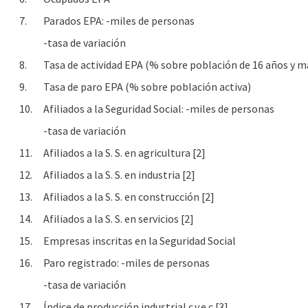
7.
Parados EPA: -miles de personas
-tasa de variación
8.
Tasa de actividad EPA (% sobre población de 16 años y m
9.
Tasa de paro EPA (% sobre población activa)
10.
Afiliados a la Seguridad Social: -miles de personas
-tasa de variación
11.
Afiliados a la S. S. en agricultura [2]
12.
Afiliados a la S. S. en industria [2]
13.
Afiliados a la S. S. en construcción [2]
14.
Afiliados a la S. S. en servicios [2]
15.
Empresas inscritas en la Seguridad Social
16.
Paro registrado: -miles de personas
-tasa de variación
17.
Índice de producción industrial c.v.e.c [3]