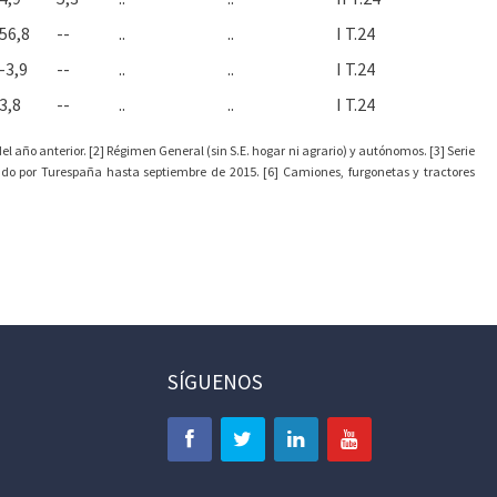
56,8
--
..
..
I T.24
-3,9
--
..
..
I T.24
3,8
--
..
..
I T.24
l año anterior. [2] Régimen General (sin S.E. hogar ni agrario) y autónomos. [3] Serie
ado por Turespaña hasta septiembre de 2015. [6] Camiones, furgonetas y tractores
SÍGUENOS