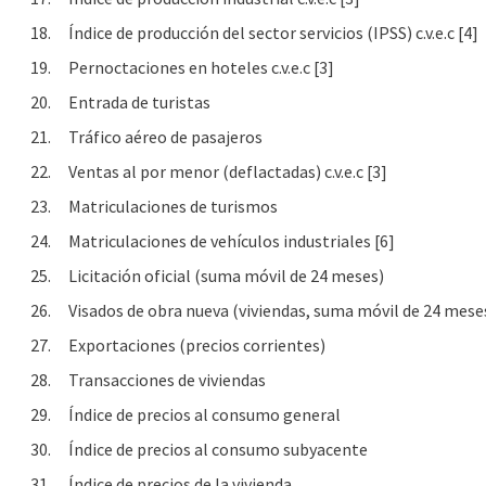
18.
Índice de producción del sector servicios (IPSS) c.v.e.c [4]
19.
Pernoctaciones en hoteles c.v.e.c [3]
20.
Entrada de turistas
21.
Tráfico aéreo de pasajeros
22.
Ventas al por menor (deflactadas) c.v.e.c [3]
23.
Matriculaciones de turismos
24.
Matriculaciones de vehículos industriales [6]
25.
Licitación oficial (suma móvil de 24 meses)
26.
Visados de obra nueva (viviendas, suma móvil de 24 mese
27.
Exportaciones (precios corrientes)
28.
Transacciones de viviendas
29.
Índice de precios al consumo general
30.
Índice de precios al consumo subyacente
31.
Índice de precios de la vivienda