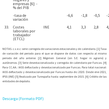
empresas [6]: -
% del PIB
-tasa de
-6,6
-1,8
-0,5
-
variación
33.
Costes
INE
4,1
3,3
2,8
4
laborales por
trabajador
(ETCL)
NOTAS. c.v.e.c: serie corregida de variaciones estacionales y de calendario. [1] Tasa
de variación del periodo para el que se dispone de datos con respecto al mismo
periodo del año anterior. [2] Régimen General (sin S.E. hogar ni agrario) y
autónomos. [3] Serie desestacionalizada y corregida de calendario por Funcas. [4]
Para CC.AA.: IASS deflactado y desestacionalizado por Funcas. Para total nacional:
IASS deflactado y desestacionalizado por Funcas hasta dic-2020. Desde ene-2021,
IPSS (INE) [5] Realizado por Turespaña hasta septiembre de 2015. [6] Crédito de las
entidades de depósito.
Descarga (Formato PDF)