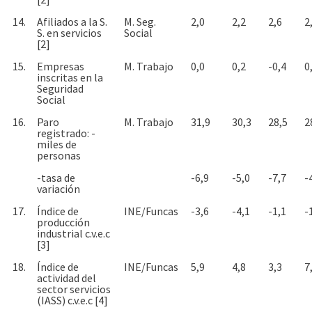
14.
Afiliados a la S.
M. Seg.
2,0
2,2
2,6
2
S. en servicios
Social
[2]
15.
Empresas
M. Trabajo
0,0
0,2
-0,4
0
inscritas en la
Seguridad
Social
16.
Paro
M. Trabajo
31,9
30,3
28,5
2
registrado: -
miles de
personas
-tasa de
-6,9
-5,0
-7,7
-
variación
17.
Índice de
INE/Funcas
-3,6
-4,1
-1,1
-
producción
industrial c.v.e.c
[3]
18.
Índice de
INE/Funcas
5,9
4,8
3,3
7
actividad del
sector servicios
(IASS) c.v.e.c [4]