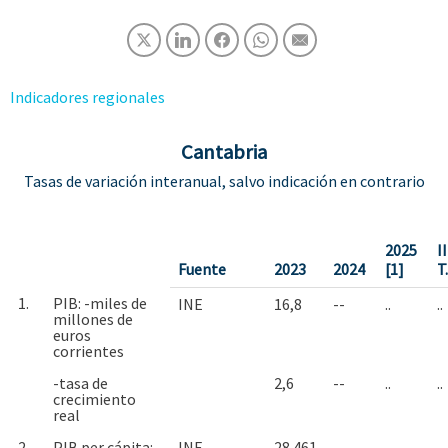
Indicadores regionales
Cantabria
Tasas de variación interanual, salvo indicación en contrario
2025
II
Fuente
2023
2024
[1]
T
1.
PIB: -miles de
INE
16,8
--
..
..
millones de
euros
corrientes
-tasa de
2,6
--
..
..
crecimiento
real
2.
PIB per cápita: -
INE
28.461
--
..
..