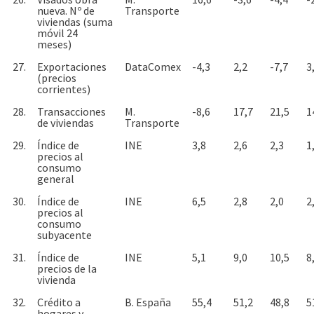
nueva. Nº de
Transporte
viviendas (suma
móvil 24
meses)
27.
Exportaciones
DataComex
-4,3
2,2
-7,7
3
(precios
corrientes)
28.
Transacciones
M.
-8,6
17,7
21,5
1
de viviendas
Transporte
29.
Índice de
INE
3,8
2,6
2,3
1
precios al
consumo
general
30.
Índice de
INE
6,5
2,8
2,0
2
precios al
consumo
subyacente
31.
Índice de
INE
5,1
9,0
10,5
8
precios de la
vivienda
32.
Crédito a
B. España
55,4
51,2
48,8
5
hogares y