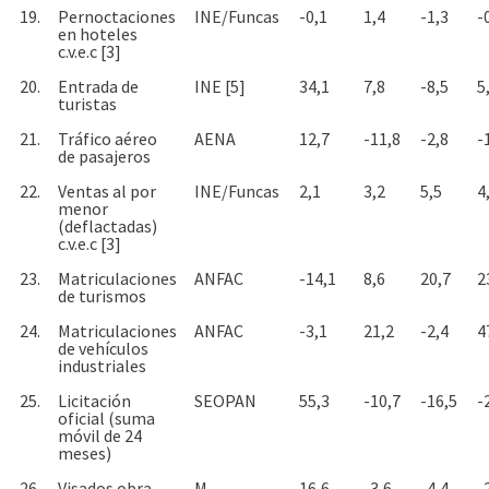
19.
Pernoctaciones
INE/Funcas
-0,1
1,4
-1,3
-
en hoteles
c.v.e.c [3]
20.
Entrada de
INE [5]
34,1
7,8
-8,5
5
turistas
21.
Tráfico aéreo
AENA
12,7
-11,8
-2,8
-
de pasajeros
22.
Ventas al por
INE/Funcas
2,1
3,2
5,5
4
menor
(deflactadas)
c.v.e.c [3]
23.
Matriculaciones
ANFAC
-14,1
8,6
20,7
2
de turismos
24.
Matriculaciones
ANFAC
-3,1
21,2
-2,4
4
de vehículos
industriales
25.
Licitación
SEOPAN
55,3
-10,7
-16,5
-
oficial (suma
móvil de 24
meses)
26.
Visados obra
M.
16,6
-3,6
-4,4
-