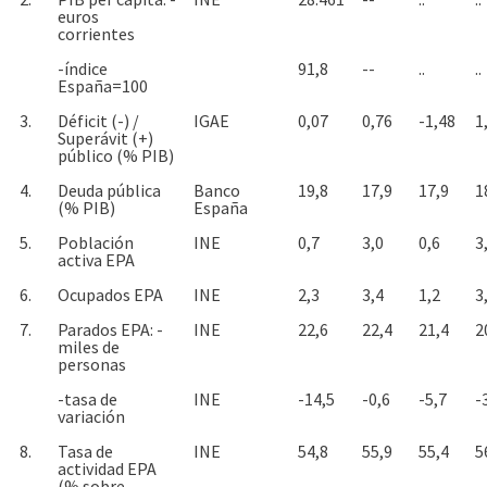
euros
corrientes
-índice
91,8
--
..
..
España=100
3.
Déficit (-) /
IGAE
0,07
0,76
-1,48
1
Superávit (+)
público (% PIB)
4.
Deuda pública
Banco
19,8
17,9
17,9
1
(% PIB)
España
5.
Población
INE
0,7
3,0
0,6
3
activa EPA
6.
Ocupados EPA
INE
2,3
3,4
1,2
3
7.
Parados EPA: -
INE
22,6
22,4
21,4
2
miles de
personas
-tasa de
INE
-14,5
-0,6
-5,7
-
variación
8.
Tasa de
INE
54,8
55,9
55,4
5
actividad EPA
(% sobre