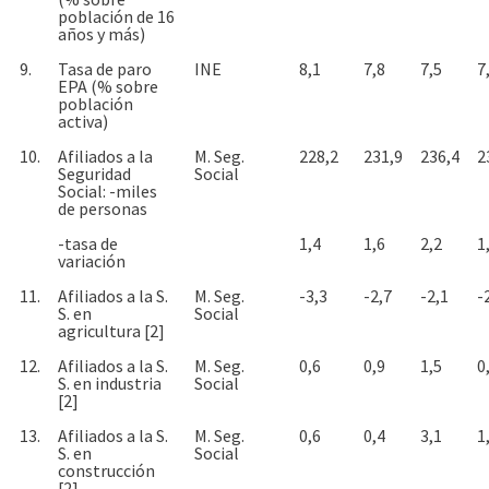
población de 16
años y más)
9.
Tasa de paro
INE
8,1
7,8
7,5
7
EPA (% sobre
población
activa)
10.
Afiliados a la
M. Seg.
228,2
231,9
236,4
2
Seguridad
Social
Social: -miles
de personas
-tasa de
1,4
1,6
2,2
1
variación
11.
Afiliados a la S.
M. Seg.
-3,3
-2,7
-2,1
-
S. en
Social
agricultura [2]
12.
Afiliados a la S.
M. Seg.
0,6
0,9
1,5
0
S. en industria
Social
[2]
13.
Afiliados a la S.
M. Seg.
0,6
0,4
3,1
1
S. en
Social
construcción
[2]