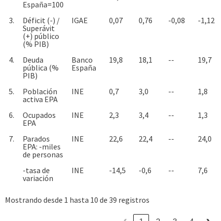
España=100
3.
Déficit (-) /
IGAE
0,07
0,76
-0,08
-1,12
Superávit
(+) público
(% PIB)
4.
Deuda
Banco
19,8
18,1
--
19,7
pública (%
España
PIB)
5.
Población
INE
0,7
3,0
--
1,8
activa EPA
6.
Ocupados
INE
2,3
3,4
--
1,3
EPA
7.
Parados
INE
22,6
22,4
--
24,0
EPA: -miles
de personas
-tasa de
INE
-14,5
-0,6
--
7,6
variación
Mostrando desde 1 hasta 10 de 39 registros