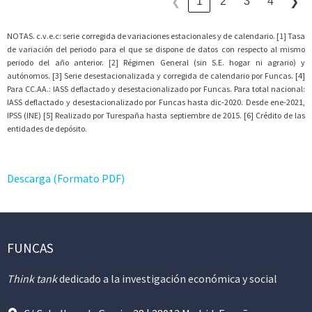
1
2
3
4
❮
❯
NOTAS. c.v.e.c: serie corregida de variaciones estacionales y de calendario. [1] Tasa
de variación del periodo para el que se dispone de datos con respecto al mismo
periodo del año anterior. [2] Régimen General (sin S.E. hogar ni agrario) y
autónomos. [3] Serie desestacionalizada y corregida de calendario por Funcas. [4]
Para CC.AA.: IASS deflactado y desestacionalizado por Funcas. Para total nacional:
IASS deflactado y desestacionalizado por Funcas hasta dic-2020. Desde ene-2021,
IPSS (INE) [5] Realizado por Turespaña hasta septiembre de 2015. [6] Crédito de las
entidades de depósito.
Descarga (Formato PDF)
FUNCAS
Think tank
dedicado a la investigación económica y social