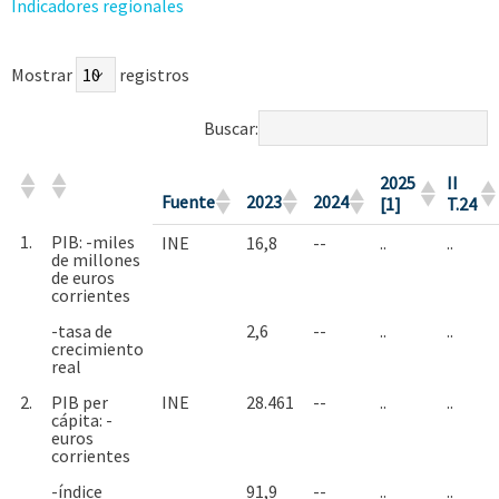
Indicadores regionales
Mostrar
registros
Buscar:
2025
II
Fuente
2023
2024
[1]
T.24
1.
PIB: -miles
INE
16,8
--
..
..
de millones
de euros
corrientes
-tasa de
2,6
--
..
..
crecimiento
real
2.
PIB per
INE
28.461
--
..
..
cápita: -
euros
corrientes
-índice
91,9
--
..
..