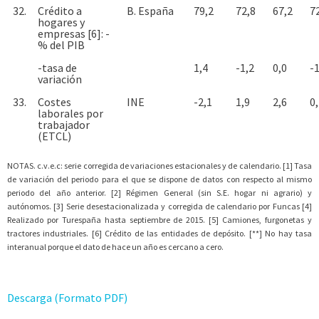
32.
Crédito a
B. España
79,2
72,8
67,2
7
hogares y
empresas [6]: -
% del PIB
-tasa de
1,4
-1,2
0,0
-1
variación
33.
Costes
INE
-2,1
1,9
2,6
0
laborales por
trabajador
(ETCL)
NOTAS. c.v.e.c: serie corregida de variaciones estacionales y de calendario. [1] Tasa
de variación del periodo para el que se dispone de datos con respecto al mismo
periodo del año anterior. [2] Régimen General (sin S.E. hogar ni agrario) y
autónomos. [3] Serie desestacionalizada y corregida de calendario por Funcas [4]
Realizado por Turespaña hasta septiembre de 2015. [5] Camiones, furgonetas y
tractores industriales. [6] Crédito de las entidades de depósito. [**] No hay tasa
interanual porque el dato de hace un año es cercano a cero.
Descarga (Formato PDF)