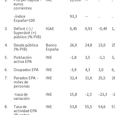
euros
corrientes
-índice
93,3
--
..
..
España=100
3.
Déficit (-) /
IGAE
0,45
0,93
-0,49
1
Superávit (+)
público (% PIB)
4.
Deuda pública
Banco
26,0
24,8
23,0
2
(% PIB)
España
5.
Población
INE
-1,8
3,5
-1,1
3
activa EPA
6.
Ocupados EPA
INE
-3,9
4,3
3,0
6
7.
Parados EPA: -
INE
32,4
31,6
25,5
2
miles de
personas
-tasa de
INE
15,8
-2,3
-23,3
-
variación
8.
Tasa de
INE
53,8
55,5
54,6
5
actividad EPA
(% sobre