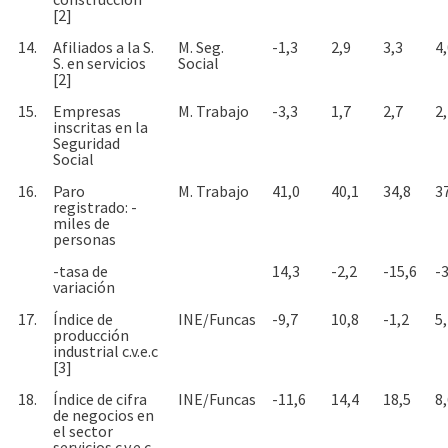
[2]
14.
Afiliados a la S.
M. Seg.
-1,3
2,9
3,3
4
S. en servicios
Social
[2]
15.
Empresas
M. Trabajo
-3,3
1,7
2,7
2
inscritas en la
Seguridad
Social
16.
Paro
M. Trabajo
41,0
40,1
34,8
3
registrado: -
miles de
personas
-tasa de
14,3
-2,2
-15,6
-3
variación
17.
Índice de
INE/Funcas
-9,7
10,8
-1,2
5
producción
industrial c.v.e.c
[3]
18.
Índice de cifra
INE/Funcas
-11,6
14,4
18,5
8
de negocios en
el sector
servicios c.v.e.c