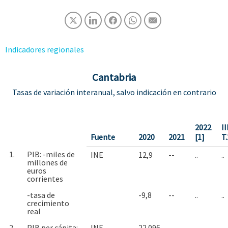
Indicadores regionales
Cantabria
Tasas de variación interanual, salvo indicación en contrario
2022
II
Fuente
2020
2021
[1]
T
1.
PIB: -miles de
INE
12,9
--
..
..
millones de
euros
corrientes
-tasa de
-9,8
--
..
..
crecimiento
real
2.
PIB per cápita: -
INE
22.096
--
..
..