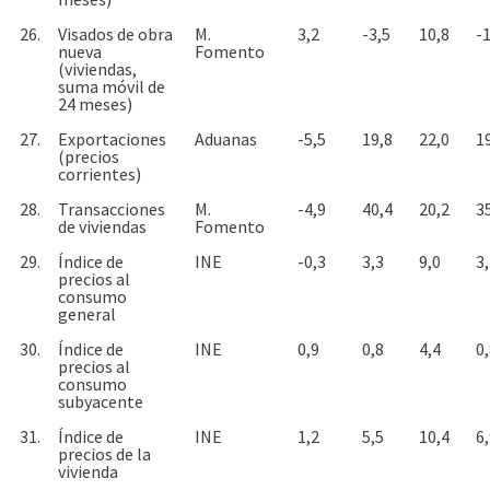
26.
Visados de obra
M.
3,2
-3,5
10,8
-1
nueva
Fomento
(viviendas,
suma móvil de
24 meses)
27.
Exportaciones
Aduanas
-5,5
19,8
22,0
1
(precios
corrientes)
28.
Transacciones
M.
-4,9
40,4
20,2
3
de viviendas
Fomento
29.
Índice de
INE
-0,3
3,3
9,0
3
precios al
consumo
general
30.
Índice de
INE
0,9
0,8
4,4
0
precios al
consumo
subyacente
31.
Índice de
INE
1,2
5,5
10,4
6
precios de la
vivienda