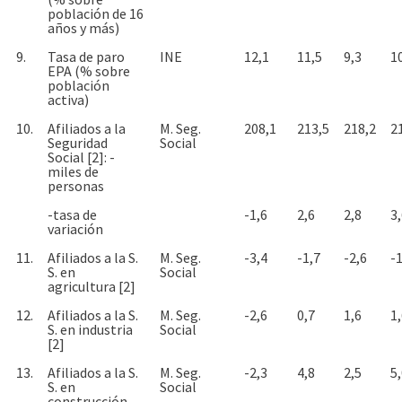
población de 16
años y más)
9.
Tasa de paro
INE
12,1
11,5
9,3
1
EPA (% sobre
población
activa)
10.
Afiliados a la
M. Seg.
208,1
213,5
218,2
2
Seguridad
Social
Social [2]: -
miles de
personas
-tasa de
-1,6
2,6
2,8
3
variación
11.
Afiliados a la S.
M. Seg.
-3,4
-1,7
-2,6
-1
S. en
Social
agricultura [2]
12.
Afiliados a la S.
M. Seg.
-2,6
0,7
1,6
1
S. en industria
Social
[2]
13.
Afiliados a la S.
M. Seg.
-2,3
4,8
2,5
5
S. en
Social
construcción