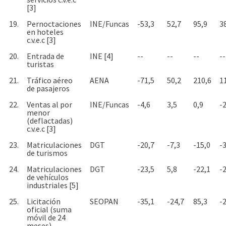
[3]
19.
Pernoctaciones
INE/Funcas
-53,3
52,7
95,9
3
en hoteles
c.v.e.c [3]
20.
Entrada de
INE [4]
--
--
--
--
turistas
21.
Tráfico aéreo
AENA
-71,5
50,2
210,6
1
de pasajeros
22.
Ventas al por
INE/Funcas
-4,6
3,5
0,9
-2
menor
(deflactadas)
c.v.e.c [3]
23.
Matriculaciones
DGT
-20,7
-7,3
-15,0
-
de turismos
24.
Matriculaciones
DGT
-23,5
5,8
-22,1
-
de vehículos
industriales [5]
25.
Licitación
SEOPAN
-35,1
-24,7
85,3
-
oficial (suma
móvil de 24
meses)