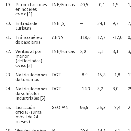
19.
Pernoctaciones
INE/Funcas
40,5
-0,1
1,5
1
en hoteles
c.v.e.c [3]
20.
Entrada de
INE [5]
--
34,1
9,7
7
turistas
21.
Tráfico aéreo
AENA
119,0
12,7
-12,0
0
de pasajeros
22.
Ventas al por
INE/Funcas
2,0
2,1
3,1
3
menor
(deflactadas)
c.v.e.c [3]
23.
Matriculaciones
DGT
-8,9
15,8
-1,8
1
de turismos
24.
Matriculaciones
DGT
-14,3
8,2
8,0
2
de vehículos
industriales [6]
25.
Licitación
SEOPAN
96,5
55,3
-8,4
2
oficial (suma
móvil de 24
meses)
26.
Visados de obra
M.
20,0
14,3
-4,1
1