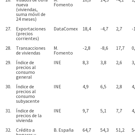
nueva
Fomento
(viviendas,
suma móvil de
24 meses)
27.
Exportaciones
DataComex
18,4
-4,7
2,7
-
(precios
corrientes)
28.
Transacciones
M.
-2,8
-8,6
17,7
0
de viviendas
Fomento
29.
Índice de
INE
8,3
3,8
2,6
3
precios al
consumo
general
30.
Índice de
INE
4,9
6,5
2,8
4
precios al
consumo
subyacente
31.
Índice de
INE
9,7
5,1
7,7
4
precios de la
vivienda
32.
Crédito a
B. España
64,7
54,3
51,2
5
hogares y