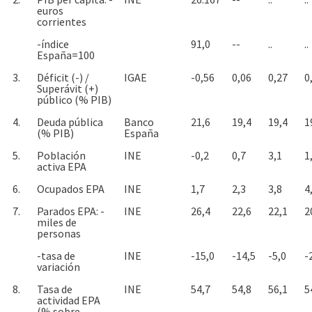
euros
corrientes
-índice
91,0
--
..
..
España=100
3.
Déficit (-) /
IGAE
-0,56
0,06
0,27
0
Superávit (+)
público (% PIB)
4.
Deuda pública
Banco
21,6
19,4
19,4
1
(% PIB)
España
5.
Población
INE
-0,2
0,7
3,1
1
activa EPA
6.
Ocupados EPA
INE
1,7
2,3
3,8
4
7.
Parados EPA: -
INE
26,4
22,6
22,1
2
miles de
personas
-tasa de
INE
-15,0
-14,5
-5,0
-
variación
8.
Tasa de
INE
54,7
54,8
56,1
5
actividad EPA
(% sobre