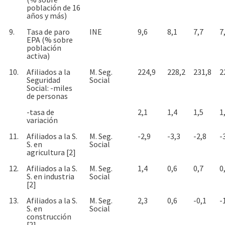
población de 16
años y más)
9.
Tasa de paro
INE
9,6
8,1
7,7
7
EPA (% sobre
población
activa)
10.
Afiliados a la
M. Seg.
224,9
228,2
231,8
2
Seguridad
Social
Social: -miles
de personas
-tasa de
2,1
1,4
1,5
1
variación
11.
Afiliados a la S.
M. Seg.
-2,9
-3,3
-2,8
-
S. en
Social
agricultura [2]
12.
Afiliados a la S.
M. Seg.
1,4
0,6
0,7
0
S. en industria
Social
[2]
13.
Afiliados a la S.
M. Seg.
2,3
0,6
-0,1
-
S. en
Social
construcción
[2]