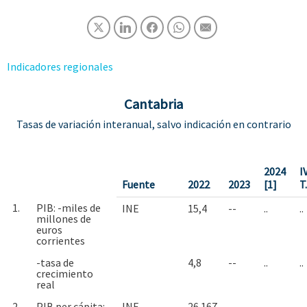
Indicadores regionales
Cantabria
Tasas de variación interanual, salvo indicación en contrario
2024
I
Fuente
2022
2023
[1]
T
1.
PIB: -miles de
INE
15,4
--
..
..
millones de
euros
corrientes
-tasa de
4,8
--
..
..
crecimiento
real
2.
PIB per cápita: -
INE
26.167
--
..
..