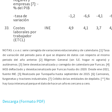
empresas [7]: -
% del PIB
-tasa de
-1,2
-6,6
-4,1
-
variación
33.
Costes
INE
4,9
4,1
3,7
4
laborales por
trabajador
(ETCL)
NOTAS. c.v.e.c: serie corregida de variaciones estacionales y de calendario. [1] Tasa
de variación del periodo para el que se dispone de datos con respecto al mismo
periodo del año anterior. [2] Régimen General (sin S.E. hogar ni agrario) y
autónomos. [3] Serie desestacionalizada y corregida de calendario por Funcas. [4]
IASS deflactado y desestacionalizado por Funcas hasta dic-2020. Desde ene-2021,
fuente INE. [5] Realizado por Turespaña hasta septiembre de 2015. [6] Camiones,
furgonetas y tractores industriales. [7] Crédito de las entidades de depósito. [**] No
hay tasa interanual porque el dato de hace un año es cercano a cero.
Descarga (Formato PDF)