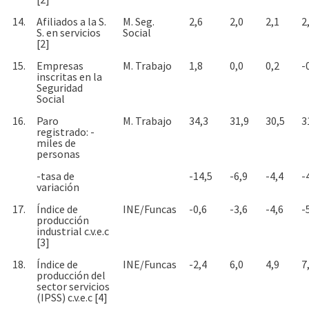
14.
Afiliados a la S.
M. Seg.
2,6
2,0
2,1
2
S. en servicios
Social
[2]
15.
Empresas
M. Trabajo
1,8
0,0
0,2
-
inscritas en la
Seguridad
Social
16.
Paro
M. Trabajo
34,3
31,9
30,5
3
registrado: -
miles de
personas
-tasa de
-14,5
-6,9
-4,4
-
variación
17.
Índice de
INE/Funcas
-0,6
-3,6
-4,6
-
producción
industrial c.v.e.c
[3]
18.
Índice de
INE/Funcas
-2,4
6,0
4,9
7
producción del
sector servicios
(IPSS) c.v.e.c [4]