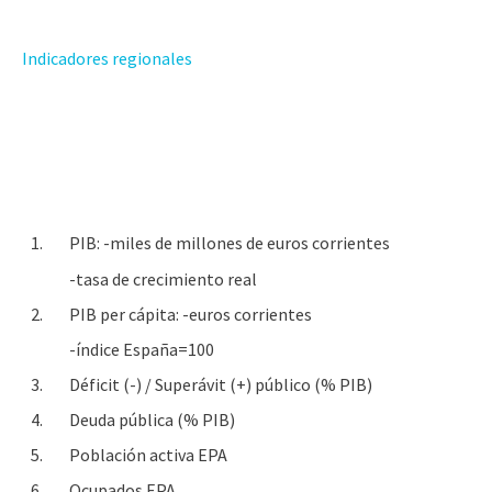
Indicadores regionales
1.
PIB: -miles de millones de euros corrientes
-tasa de crecimiento real
2.
PIB per cápita: -euros corrientes
-índice España=100
3.
Déficit (-) / Superávit (+) público (% PIB)
4.
Deuda pública (% PIB)
5.
Población activa EPA
6.
Ocupados EPA