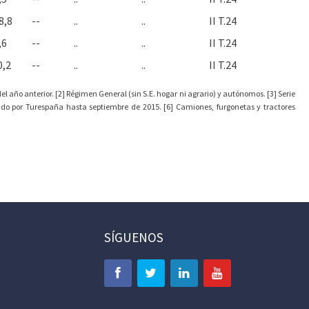
8,8
--
..
..
II T.24
,6
--
..
..
II T.24
0,2
--
..
..
II T.24
l año anterior. [2] Régimen General (sin S.E. hogar ni agrario) y autónomos. [3] Serie
ado por Turespaña hasta septiembre de 2015. [6] Camiones, furgonetas y tractores
SÍGUENOS