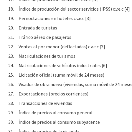
18.
Índice de producción del sector servicios (IPSS) c.v.e.c [4]
19.
Pernoctaciones en hoteles c.v.e.c [3]
20.
Entrada de turistas
21.
Tráfico aéreo de pasajeros
22.
Ventas al por menor (deflactadas) c.v.e.c [3]
23.
Matriculaciones de turismos
24.
Matriculaciones de vehículos industriales [6]
25.
Licitación oficial (suma móvil de 24 meses)
26.
Visados de obra nueva (viviendas, suma móvil de 24 mese
27.
Exportaciones (precios corrientes)
28.
Transacciones de viviendas
29.
Índice de precios al consumo general
30.
Índice de precios al consumo subyacente
31.
Índice de precios de la vivienda