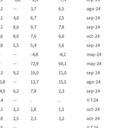
,1
--
3,7
6,5
ago-24
,1
4,0
6,7
2,5
sep-24
,1
8,6
9,7
7,8
sep-24
,6
8,0
7,6
6,6
oct-24
,8
5,5
5,4
5,6
sep-24
-
--
-4,8
-8,1
may-24
-
--
72,9
60,1
may-24
,3
9,2
10,0
11,0
sep-24
0,8
--
13,7
15,5
ago-24
4,0
6,2
7,8
2,3
sep-24
,4
--
..
..
II T.24
,3
2,3
1,6
1,5
oct-24
,8
2,5
2,3
2,2
oct-24
,5
--
..
..
II T.24