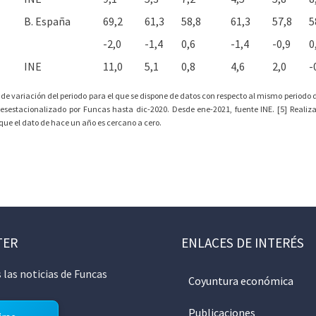
B. España
69,2
61,3
58,8
61,3
57,8
5
-2,0
-1,4
0,6
-1,4
-0,9
0
INE
11,0
5,1
0,8
4,6
2,0
-
 de variación del periodo para el que se dispone de datos con respecto al mismo periodo de
desestacionalizado por Funcas hasta dic-2020. Desde ene-2021, fuente INE. [5] Realiz
orque el dato de hace un año es cercano a cero.
TER
ENLACES DE INTERÉS
 las noticias de Funcas
Coyuntura económica
Publicaciones