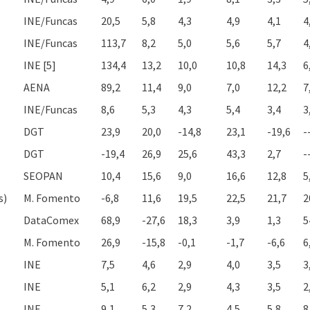
INE/Funcas
20,5
5,8
4,3
4,9
4,1
4
INE/Funcas
113,7
8,2
5,0
5,6
5,7
4
INE [5]
134,4
13,2
10,0
10,8
14,3
6
AENA
89,2
11,4
9,0
7,0
12,2
7
INE/Funcas
8,6
5,3
4,3
5,4
3,4
3
DGT
23,9
20,0
-14,8
23,1
-19,6
-
DGT
-19,4
26,9
25,6
43,3
2,7
-
SEOPAN
10,4
15,6
9,0
16,6
12,8
5
s)
M. Fomento
-6,8
11,6
19,5
22,5
21,7
2
DataComex
68,9
-27,6
18,3
3,9
1,3
5
M. Fomento
26,9
-15,8
-0,1
-1,7
-6,6
6
INE
7,5
4,6
2,9
4,0
3,5
3
INE
5,1
6,2
2,9
4,3
3,5
2
INE
9,1
5,3
7,2
4,5
5,8
8