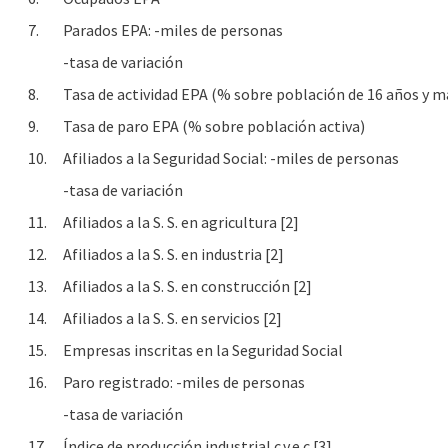
7.
Parados EPA: -miles de personas
-tasa de variación
8.
Tasa de actividad EPA (% sobre población de 16 años y m
9.
Tasa de paro EPA (% sobre población activa)
10.
Afiliados a la Seguridad Social: -miles de personas
-tasa de variación
11.
Afiliados a la S. S. en agricultura [2]
12.
Afiliados a la S. S. en industria [2]
13.
Afiliados a la S. S. en construcción [2]
14.
Afiliados a la S. S. en servicios [2]
15.
Empresas inscritas en la Seguridad Social
16.
Paro registrado: -miles de personas
-tasa de variación
17.
Índice de producción industrial c.v.e.c [3]