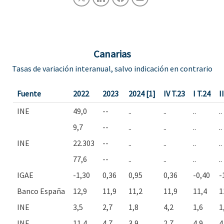
Canarias
Tasas de variación interanual, salvo indicación en contrario
Fuente
2022
2023
2024 [1]
IV T.23
I T.24
I
INE
49,0
--
..
..
..
..
9,7
--
..
..
..
..
INE
22.303
--
..
..
..
..
77,6
--
..
..
..
..
IGAE
-1,30
0,36
0,95
0,36
-0,40
-
Banco España
12,9
11,9
11,2
11,9
11,4
1
INE
3,5
2,7
1,8
4,2
1,6
1
INE
11,4
4,7
3,9
2,7
4,9
4