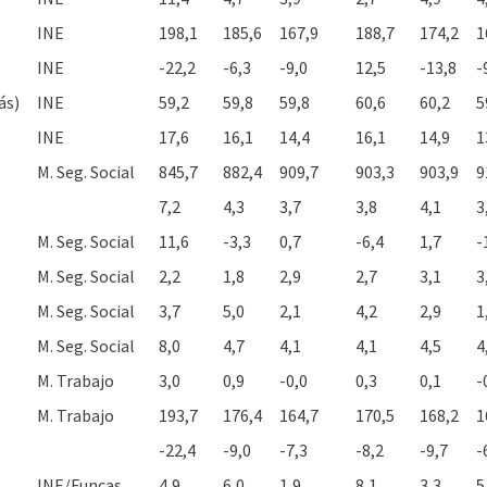
INE
198,1
185,6
167,9
188,7
174,2
1
INE
-22,2
-6,3
-9,0
12,5
-13,8
-
ás)
INE
59,2
59,8
59,8
60,6
60,2
5
INE
17,6
16,1
14,4
16,1
14,9
1
M. Seg. Social
845,7
882,4
909,7
903,3
903,9
9
7,2
4,3
3,7
3,8
4,1
3
M. Seg. Social
11,6
-3,3
0,7
-6,4
1,7
-
M. Seg. Social
2,2
1,8
2,9
2,7
3,1
3
M. Seg. Social
3,7
5,0
2,1
4,2
2,9
1
M. Seg. Social
8,0
4,7
4,1
4,1
4,5
4
M. Trabajo
3,0
0,9
-0,0
0,3
0,1
-
M. Trabajo
193,7
176,4
164,7
170,5
168,2
1
-22,4
-9,0
-7,3
-8,2
-9,7
-
INE/Funcas
4,9
6,0
1,9
8,1
3,3
5