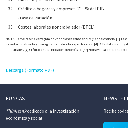
32.
Crédito a hogares y empresas [7]: -% del PIB
-tasa de variación
33.
Costes laborales por trabajador (ETCL)
NOTAS. c.v.e.c: serie corregida de variaciones estacionales y de calendario. [1] Tasa
desestacionalizada y corregida de calendario por Funcas. [4] IASS deflactado y 
industriales. [7] Crédito de las entidades de depósito. [**] No hay tasa interanual p
Descarga (Formato PDF)
FUNCAS
NEWSLET
Think tank
dedicado a la investigación
Recibe todas
económica y social