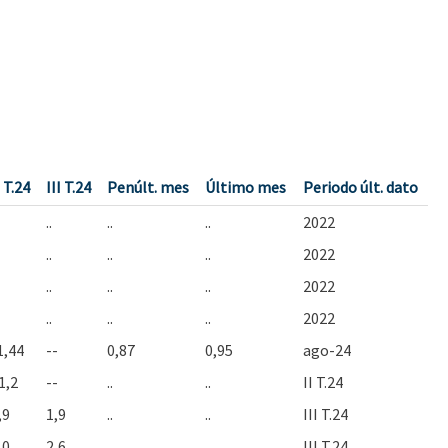
I T.24
III T.24
Penúlt. mes
Último mes
Periodo últ. dato
..
..
..
2022
..
..
..
2022
..
..
..
2022
..
..
..
2022
1,44
--
0,87
0,95
ago-24
1,2
--
..
..
II T.24
,9
1,9
..
..
III T.24
,0
2,6
..
..
III T.24