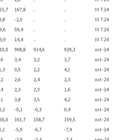
61,7
167,8
..
..
III T.24
9,8
-2,5
..
..
III T.24
9,6
59,4
..
..
III T.24
3,9
14,4
..
..
III T.24
10,0
908,8
914,6
929,3
oct-24
,6
3,4
3,2
3,7
oct-24
1,3
0,5
2,2
4,1
oct-24
,2
2,6
2,4
2,3
oct-24
,4
2,3
2,3
1,6
oct-24
,1
3,8
3,5
4,2
oct-24
0,2
-0,1
-0,3
0,4
oct-24
66,0
161,7
158,7
159,5
oct-24
6,1
-5,9
-6,7
-7,9
oct-24
,5
-2,8
-2,4
-7,4
sep-24