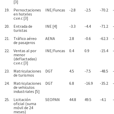
[3]
19.
Pernoctaciones
INE/Funcas
-2.8
-2.5
-70.2
en hoteles
c.v.e.c [3]
20.
Entrada de
INE [4]
-3.3
-4.4
-71.2
turistas
21.
Tráfico aéreo
AENA
2.8
-0.6
-62.3
de pasajeros
22.
Ventas al por
INE/Funcas
0.4
0.9
-15.4
menor
(deflactadas)
c.v.e.c [3]
23.
Matriculaciones
DGT
4.5
-7.5
-48.5
de turismos
24.
Matriculaciones
DGT
6.8
-16.9
-35.2
de vehículos
industriales [5]
25.
Licitación
SEOPAN
44.8
49.5
-4.1
oficial (suma
móvil de 24
meses)