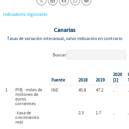
Indicadores regionales
Canarias
Tasas de variación interanual, salvo indicación en contrario
Buscar:
2020
I
Fuente
2018
2019
[1]
1.
PIB: -miles de
INE
45.8
47.2
..
.
millones de
euros
corrientes
-tasa de
2.3
1.7
..
.
crecimiento
real