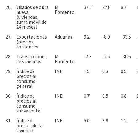
26.
Visados de obra
M.
37.7
27.8
8.7
nueva
Fomento
(viviendas,
suma móvil de
24 meses)
27.
Exportaciones
Aduanas
9.2
-8.0
-33.5
(precios
corrientes)
28.
Transacciones
M.
-2.3
-2.5
-30.6
de viviendas
Fomento
29.
Índice de
INE
1.5
0.3
0.5
precios al
consumo
general
30.
Índice de
INE
0.7
0.5
0.8
precios al
consumo
subyacente
31.
Índice de
INE
5.0
3.8
1.2
precios de la
vivienda