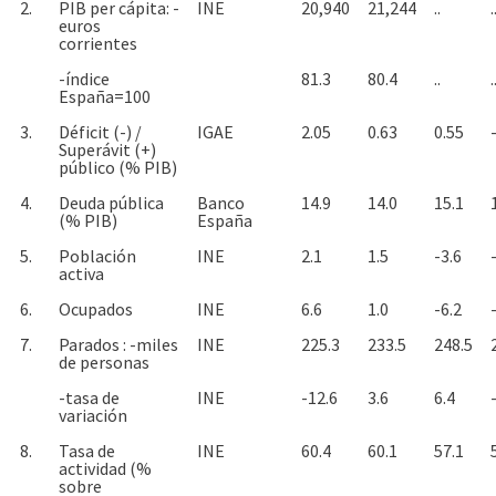
2.
PIB per cápita: -
INE
20,940
21,244
..
.
euros
corrientes
-índice
81.3
80.4
..
.
España=100
3.
Déficit (-) /
IGAE
2.05
0.63
0.55
Superávit (+)
público (% PIB)
4.
Deuda pública
Banco
14.9
14.0
15.1
(% PIB)
España
5.
Población
INE
2.1
1.5
-3.6
activa
6.
Ocupados
INE
6.6
1.0
-6.2
7.
Parados : -miles
INE
225.3
233.5
248.5
de personas
-tasa de
INE
-12.6
3.6
6.4
variación
8.
Tasa de
INE
60.4
60.1
57.1
actividad (%
sobre