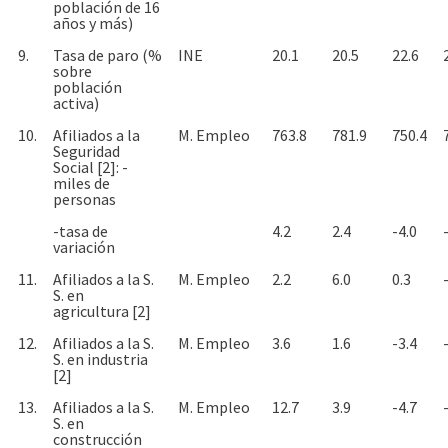
población de 16
años y más)
9.
Tasa de paro (%
INE
20.1
20.5
22.6
sobre
población
activa)
10.
Afiliados a la
M. Empleo
763.8
781.9
750.4
Seguridad
Social [2]: -
miles de
personas
-tasa de
4.2
2.4
-4.0
variación
11.
Afiliados a la S.
M. Empleo
2.2
6.0
0.3
S. en
agricultura [2]
12.
Afiliados a la S.
M. Empleo
3.6
1.6
-3.4
S. en industria
[2]
13.
Afiliados a la S.
M. Empleo
12.7
3.9
-4.7
S. en
construcción