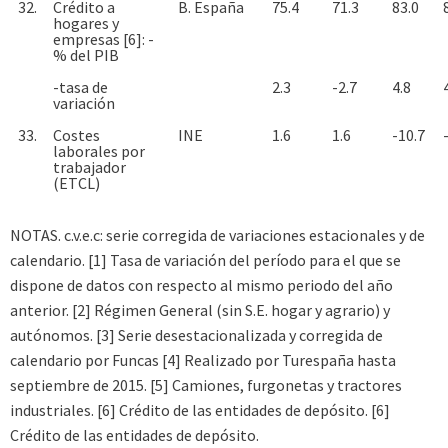
32.
Crédito a
B. España
75.4
71.3
83.0
hogares y
empresas [6]: -
% del PIB
-tasa de
2.3
-2.7
4.8
variación
33.
Costes
INE
1.6
1.6
-10.7
laborales por
trabajador
(ETCL)
NOTAS. c.v.e.c: serie corregida de variaciones estacionales y de
calendario. [1] Tasa de variación del período para el que se
dispone de datos con respecto al mismo periodo del año
anterior. [2] Régimen General (sin S.E. hogar y agrario) y
autónomos. [3] Serie desestacionalizada y corregida de
calendario por Funcas [4] Realizado por Turespaña hasta
septiembre de 2015. [5] Camiones, furgonetas y tractores
industriales. [6] Crédito de las entidades de depósito. [6]
Crédito de las entidades de depósito.