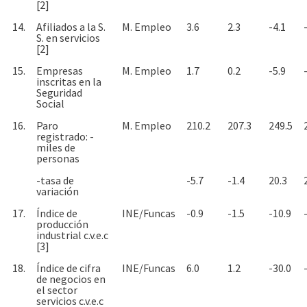
[2]
14.
Afiliados a la S.
M. Empleo
3.6
2.3
-4.1
S. en servicios
[2]
15.
Empresas
M. Empleo
1.7
0.2
-5.9
inscritas en la
Seguridad
Social
16.
Paro
M. Empleo
210.2
207.3
249.5
registrado: -
miles de
personas
-tasa de
-5.7
-1.4
20.3
variación
17.
Índice de
INE/Funcas
-0.9
-1.5
-10.9
producción
industrial c.v.e.c
[3]
18.
Índice de cifra
INE/Funcas
6.0
1.2
-30.0
de negocios en
el sector
servicios c.v.e.c