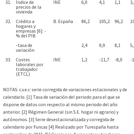
31.
Índice de
INE
6,0
4,1
1,1
3
precios de la
vivienda
32.
Crédito a
B. España
86,2
105,2
96,2
1
hogares y
empresas [6]: -
% del PIB
-tasa de
2,4
9,9
8,1
5
variación
33.
Costes
INE
1,2
-11,7
-8,0
-
laborales por
trabajador
(ETCL)
NOTAS. c.v.e.c: serie corregida de variaciones estacionales y de
calendario. [1] Tasa de variación del periodo para el que se
dispone de datos con respecto al mismo periodo del año
anterior. [2] Régimen General (sin S.E. hogar ni agrario) y
autónomos. [3] Serie desestacionalizada y corregida de
calendario por Funcas [4] Realizado por Turespaña hasta