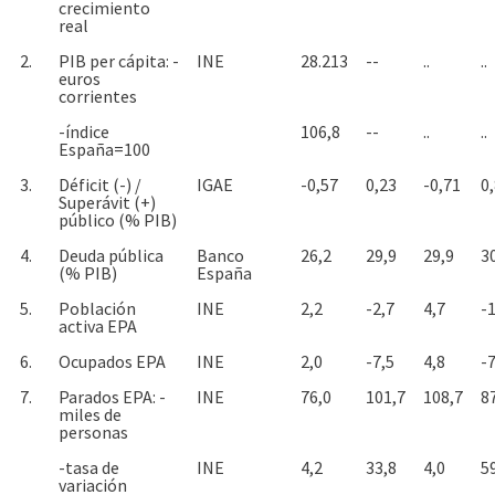
crecimiento
real
2.
PIB per cápita: -
INE
28.213
--
..
..
euros
corrientes
-índice
106,8
--
..
..
España=100
3.
Déficit (-) /
IGAE
-0,57
0,23
-0,71
0
Superávit (+)
público (% PIB)
4.
Deuda pública
Banco
26,2
29,9
29,9
3
(% PIB)
España
5.
Población
INE
2,2
-2,7
4,7
-1
activa EPA
6.
Ocupados EPA
INE
2,0
-7,5
4,8
-7
7.
Parados EPA: -
INE
76,0
101,7
108,7
8
miles de
personas
-tasa de
INE
4,2
33,8
4,0
5
variación