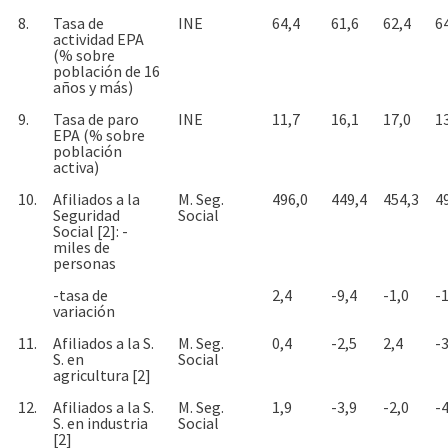
8.
Tasa de
INE
64,4
61,6
62,4
6
actividad EPA
(% sobre
población de 16
años y más)
9.
Tasa de paro
INE
11,7
16,1
17,0
1
EPA (% sobre
población
activa)
10.
Afiliados a la
M. Seg.
496,0
449,4
454,3
4
Seguridad
Social
Social [2]: -
miles de
personas
-tasa de
2,4
-9,4
-1,0
-
variación
11.
Afiliados a la S.
M. Seg.
0,4
-2,5
2,4
-3
S. en
Social
agricultura [2]
12.
Afiliados a la S.
M. Seg.
1,9
-3,9
-2,0
-4
S. en industria
Social
[2]