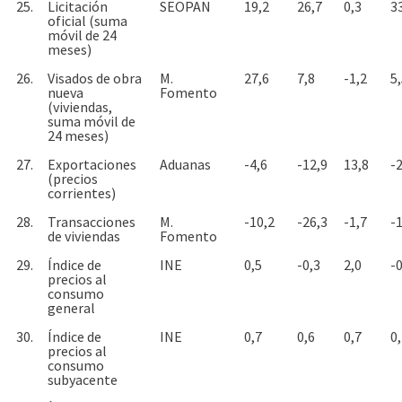
25.
Licitación
SEOPAN
19,2
26,7
0,3
3
oficial (suma
móvil de 24
meses)
26.
Visados de obra
M.
27,6
7,8
-1,2
5
nueva
Fomento
(viviendas,
suma móvil de
24 meses)
27.
Exportaciones
Aduanas
-4,6
-12,9
13,8
-
(precios
corrientes)
28.
Transacciones
M.
-10,2
-26,3
-1,7
-
de viviendas
Fomento
29.
Índice de
INE
0,5
-0,3
2,0
-0
precios al
consumo
general
30.
Índice de
INE
0,7
0,6
0,7
0
precios al
consumo
subyacente