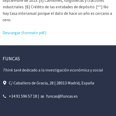
septiembre de 2015. [5] Camiones, furgonetas y tractores
industriales. [6] Crédito de las entidades de depósito. [**] No
hay tasa interanual porque el dato de hace un año es cercano a
cero.
Descargar (formato pdf)
FUNCAS
Think tank
dedicado a la investigación económica y social
C/ Caballero de Gracia, 28 | 28013 Madrid, España
+34 91 596 57 18
|
funcas@funcas.es