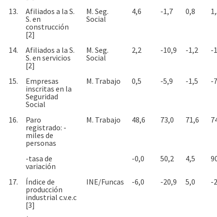
13.
Afiliados a la S.
M. Seg.
4,6
-1,7
0,8
1
S. en
Social
construcción
[2]
14.
Afiliados a la S.
M. Seg.
2,2
-10,9
-1,2
-
S. en servicios
Social
[2]
15.
Empresas
M. Trabajo
0,5
-5,9
-1,5
-7
inscritas en la
Seguridad
Social
16.
Paro
M. Trabajo
48,6
73,0
71,6
7
registrado: -
miles de
personas
-tasa de
-0,0
50,2
4,5
9
variación
17.
Índice de
INE/Funcas
-6,0
-20,9
5,0
-
producción
industrial c.v.e.c
[3]