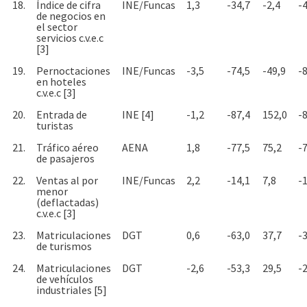
18.
Índice de cifra
INE/Funcas
1,3
-34,7
-2,4
-
de negocios en
el sector
servicios c.v.e.c
[3]
19.
Pernoctaciones
INE/Funcas
-3,5
-74,5
-49,9
-
en hoteles
c.v.e.c [3]
20.
Entrada de
INE [4]
-1,2
-87,4
152,0
-
turistas
21.
Tráfico aéreo
AENA
1,8
-77,5
75,2
-
de pasajeros
22.
Ventas al por
INE/Funcas
2,2
-14,1
7,8
-
menor
(deflactadas)
c.v.e.c [3]
23.
Matriculaciones
DGT
0,6
-63,0
37,7
-
de turismos
24.
Matriculaciones
DGT
-2,6
-53,3
29,5
-
de vehículos
industriales [5]