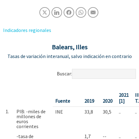
Indicadores regionales
Balears, Illes
Tasas de variación interanual, salvo indicación en contrario
Buscar:
2021
II
Fuente
2019
2020
[1]
T
1.
PIB: -miles de
INE
33,8
30,5
..
..
millones de
euros
corrientes
-tasa de
1,7
--
..
..