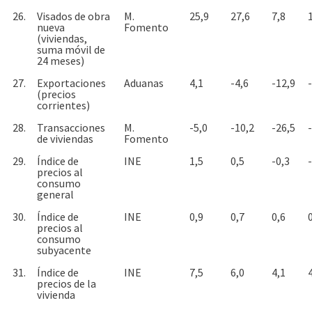
26.
Visados de obra
M.
25,9
27,6
7,8
nueva
Fomento
(viviendas,
suma móvil de
24 meses)
27.
Exportaciones
Aduanas
4,1
-4,6
-12,9
(precios
corrientes)
28.
Transacciones
M.
-5,0
-10,2
-26,5
de viviendas
Fomento
29.
Índice de
INE
1,5
0,5
-0,3
precios al
consumo
general
30.
Índice de
INE
0,9
0,7
0,6
precios al
consumo
subyacente
31.
Índice de
INE
7,5
6,0
4,1
precios de la
vivienda