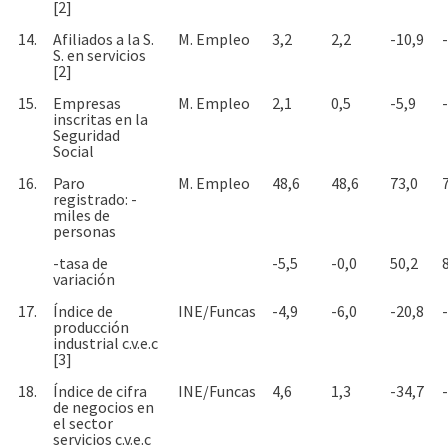
[2]
14.
Afiliados a la S.
M. Empleo
3,2
2,2
-10,9
S. en servicios
[2]
15.
Empresas
M. Empleo
2,1
0,5
-5,9
inscritas en la
Seguridad
Social
16.
Paro
M. Empleo
48,6
48,6
73,0
registrado: -
miles de
personas
-tasa de
-5,5
-0,0
50,2
variación
17.
Índice de
INE/Funcas
-4,9
-6,0
-20,8
producción
industrial c.v.e.c
[3]
18.
Índice de cifra
INE/Funcas
4,6
1,3
-34,7
de negocios en
el sector
servicios c.v.e.c