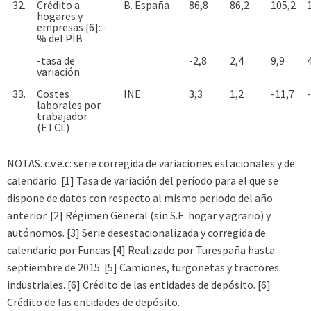
32.
Crédito a
B. España
86,8
86,2
105,2
hogares y
empresas [6]: -
% del PIB
-tasa de
-2,8
2,4
9,9
variación
33.
Costes
INE
3,3
1,2
-11,7
laborales por
trabajador
(ETCL)
NOTAS. c.v.e.c: serie corregida de variaciones estacionales y de
calendario. [1] Tasa de variación del período para el que se
dispone de datos con respecto al mismo periodo del año
anterior. [2] Régimen General (sin S.E. hogar y agrario) y
autónomos. [3] Serie desestacionalizada y corregida de
calendario por Funcas [4] Realizado por Turespaña hasta
septiembre de 2015. [5] Camiones, furgonetas y tractores
industriales. [6] Crédito de las entidades de depósito. [6]
Crédito de las entidades de depósito.