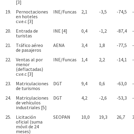
[3]
19.
Pernoctaciones
INE/Funcas
2,1
-3,5
-74,5
en hoteles
c.v.e.c [3]
20.
Entrada de
INE [4]
0,4
-1,2
-87,4
turistas
21.
Tráfico aéreo
AENA
3,4
1,8
-77,5
de pasajeros
22.
Ventas al por
INE/Funcas
1,4
2,2
-14,1
menor
(deflactadas)
c.v.e.c [3]
23.
Matriculaciones
DGT
9,4
0,6
-63,0
de turismos
24.
Matriculaciones
DGT
4,2
-2,6
-53,3
de vehículos
industriales [5]
25.
Licitación
SEOPAN
10,0
19,3
26,7
oficial (suma
móvil de 24
meses)