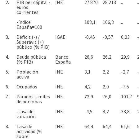
2.
PIB per cápita: -
INE
27.870
28.213
..
..
euros
corrientes
-índice
108,1
106,8
..
..
España=100
3.
Déficit (-) /
IGAE
-0,45
-0,57
0,23
Superávit (+)
público (% PIB)
4.
Deuda pública
Banco
26,6
26,2
29,9
(% PIB)
España
5.
Población
INE
3,1
2,2
-2,7
activa
6.
Ocupados
INE
4,2
2,0
-7,5
7.
Parados : -miles
INE
72,9
76,0
101,7
de personas
-tasa de
INE
-4,5
4,2
33,8
variación
8.
Tasa de
INE
64,4
64,4
61,6
actividad (%
sobre