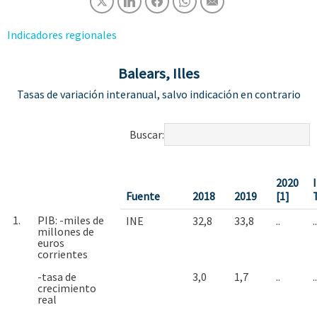
Indicadores regionales
Balears, Illes
Tasas de variación interanual, salvo indicación en contrario
Buscar:
2020
I
Fuente
2018
2019
[1]
1.
PIB: -miles de
INE
32,8
33,8
..
..
millones de
euros
corrientes
-tasa de
3,0
1,7
..
..
crecimiento
real