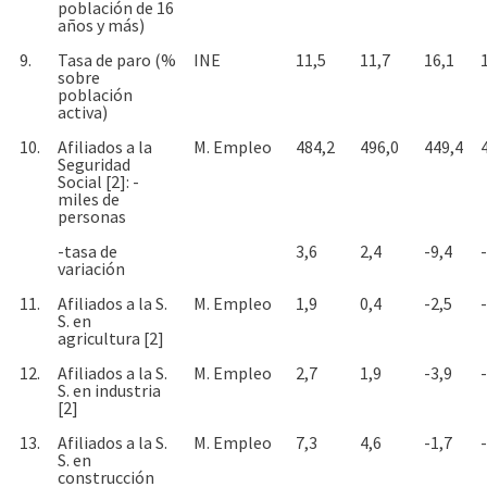
población de 16
años y más)
9.
Tasa de paro (%
INE
11,5
11,7
16,1
sobre
población
activa)
10.
Afiliados a la
M. Empleo
484,2
496,0
449,4
Seguridad
Social [2]: -
miles de
personas
-tasa de
3,6
2,4
-9,4
variación
11.
Afiliados a la S.
M. Empleo
1,9
0,4
-2,5
S. en
agricultura [2]
12.
Afiliados a la S.
M. Empleo
2,7
1,9
-3,9
S. en industria
[2]
13.
Afiliados a la S.
M. Empleo
7,3
4,6
-1,7
S. en
construcción