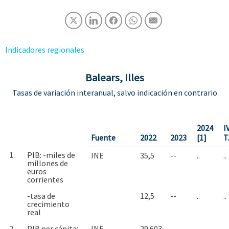
Indicadores regionales
Balears, Illes
Tasas de variación interanual, salvo indicación en contrario
2024
I
Fuente
2022
2023
[1]
T
1.
PIB: -miles de
INE
35,5
--
..
..
millones de
euros
corrientes
-tasa de
12,5
--
..
..
crecimiento
real
2.
PIB per cápita: -
INE
29.603
--
..
..