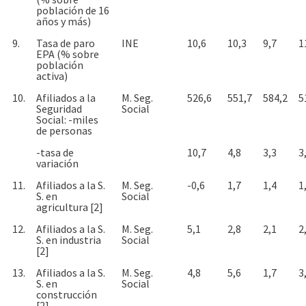
población de 16
años y más)
9.
Tasa de paro
INE
10,6
10,3
9,7
1
EPA (% sobre
población
activa)
10.
Afiliados a la
M. Seg.
526,6
551,7
584,2
5
Seguridad
Social
Social: -miles
de personas
-tasa de
10,7
4,8
3,3
3
variación
11.
Afiliados a la S.
M. Seg.
-0,6
1,7
1,4
1
S. en
Social
agricultura [2]
12.
Afiliados a la S.
M. Seg.
5,1
2,8
2,1
2
S. en industria
Social
[2]
13.
Afiliados a la S.
M. Seg.
4,8
5,6
1,7
3
S. en
Social
construcción
[2]