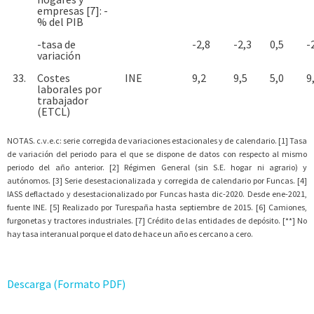
empresas [7]: -
% del PIB
-tasa de
-2,8
-2,3
0,5
-
variación
33.
Costes
INE
9,2
9,5
5,0
9
laborales por
trabajador
(ETCL)
NOTAS. c.v.e.c: serie corregida de variaciones estacionales y de calendario. [1] Tasa
de variación del periodo para el que se dispone de datos con respecto al mismo
periodo del año anterior. [2] Régimen General (sin S.E. hogar ni agrario) y
autónomos. [3] Serie desestacionalizada y corregida de calendario por Funcas. [4]
IASS deflactado y desestacionalizado por Funcas hasta dic-2020. Desde ene-2021,
fuente INE. [5] Realizado por Turespaña hasta septiembre de 2015. [6] Camiones,
furgonetas y tractores industriales. [7] Crédito de las entidades de depósito. [**] No
hay tasa interanual porque el dato de hace un año es cercano a cero.
Descarga (Formato PDF)