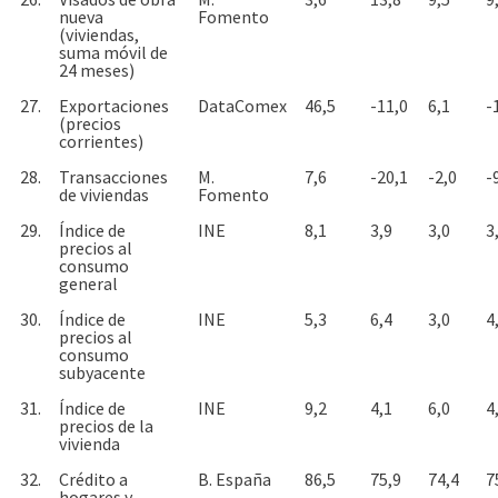
nueva
Fomento
(viviendas,
suma móvil de
24 meses)
27.
Exportaciones
DataComex
46,5
-11,0
6,1
-
(precios
corrientes)
28.
Transacciones
M.
7,6
-20,1
-2,0
-
de viviendas
Fomento
29.
Índice de
INE
8,1
3,9
3,0
3
precios al
consumo
general
30.
Índice de
INE
5,3
6,4
3,0
4
precios al
consumo
subyacente
31.
Índice de
INE
9,2
4,1
6,0
4
precios de la
vivienda
32.
Crédito a
B. España
86,5
75,9
74,4
7
hogares y