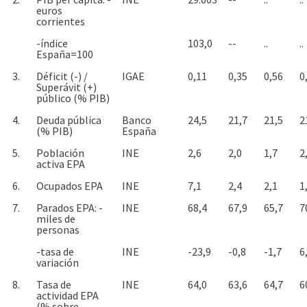
euros
corrientes
-índice
103,0
--
..
..
España=100
3.
Déficit (-) /
IGAE
0,11
0,35
0,56
0
Superávit (+)
público (% PIB)
4.
Deuda pública
Banco
24,5
21,7
21,5
2
(% PIB)
España
5.
Población
INE
2,6
2,0
1,7
2
activa EPA
6.
Ocupados EPA
INE
7,1
2,4
2,1
1
7.
Parados EPA: -
INE
68,4
67,9
65,7
7
miles de
personas
-tasa de
INE
-23,9
-0,8
-1,7
6
variación
8.
Tasa de
INE
64,0
63,6
64,7
6
actividad EPA
(% sobre