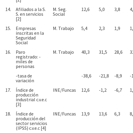
14.
Afiliados a la S.
M. Seg.
12,6
5,0
3,8
4
S. en servicios
Social
[2]
15.
Empresas
M. Trabajo
5,4
2,3
1,9
1
inscritas en la
Seguridad
Social
16.
Paro
M. Trabajo
40,3
31,5
28,6
3
registrado: -
miles de
personas
-tasa de
-38,6
-21,8
-8,9
-
variación
17.
Índice de
INE/Funcas
12,6
-1,2
-6,7
1
producción
industrial c.v.e.c
[3]
18.
Índice de
INE/Funcas
13,9
13,6
6,3
8
producción del
sector servicios
(IPSS) c.v.e.c [4]