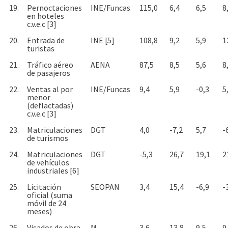
19.
Pernoctaciones
INE/Funcas
115,0
6,4
6,5
8
en hoteles
c.v.e.c [3]
20.
Entrada de
INE [5]
108,8
9,2
5,9
1
turistas
21.
Tráfico aéreo
AENA
87,5
8,5
5,6
8
de pasajeros
22.
Ventas al por
INE/Funcas
9,4
5,9
-0,3
5
menor
(deflactadas)
c.v.e.c [3]
23.
Matriculaciones
DGT
4,0
-7,2
5,7
-
de turismos
24.
Matriculaciones
DGT
-5,3
26,7
19,1
2
de vehículos
industriales [6]
25.
Licitación
SEOPAN
3,4
15,4
-6,9
-
oficial (suma
móvil de 24
meses)
26.
Visados de obra
M.
3,6
13,8
9,5
9