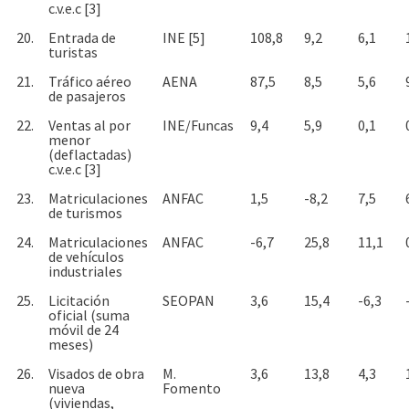
c.v.e.c [3]
20.
Entrada de
INE [5]
108,8
9,2
6,1
turistas
21.
Tráfico aéreo
AENA
87,5
8,5
5,6
de pasajeros
22.
Ventas al por
INE/Funcas
9,4
5,9
0,1
menor
(deflactadas)
c.v.e.c [3]
23.
Matriculaciones
ANFAC
1,5
-8,2
7,5
de turismos
24.
Matriculaciones
ANFAC
-6,7
25,8
11,1
de vehículos
industriales
25.
Licitación
SEOPAN
3,6
15,4
-6,3
oficial (suma
móvil de 24
meses)
26.
Visados de obra
M.
3,6
13,8
4,3
nueva
Fomento
(viviendas,