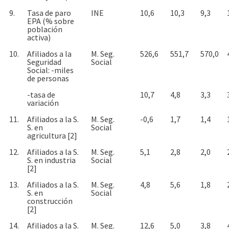
9.
Tasa de paro
INE
10,6
10,3
9,3
EPA (% sobre
población
activa)
10.
Afiliados a la
M. Seg.
526,6
551,7
570,0
Seguridad
Social
Social: -miles
de personas
-tasa de
10,7
4,8
3,3
variación
11.
Afiliados a la S.
M. Seg.
-0,6
1,7
1,4
S. en
Social
agricultura [2]
12.
Afiliados a la S.
M. Seg.
5,1
2,8
2,0
S. en industria
Social
[2]
13.
Afiliados a la S.
M. Seg.
4,8
5,6
1,8
S. en
Social
construcción
[2]
14.
Afiliados a la S.
M. Seg.
12,6
5,0
3,8