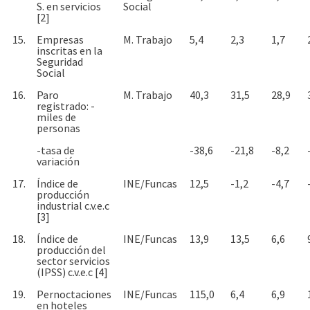
S. en servicios
Social
[2]
15.
Empresas
M. Trabajo
5,4
2,3
1,7
inscritas en la
Seguridad
Social
16.
Paro
M. Trabajo
40,3
31,5
28,9
registrado: -
miles de
personas
-tasa de
-38,6
-21,8
-8,2
variación
17.
Índice de
INE/Funcas
12,5
-1,2
-4,7
producción
industrial c.v.e.c
[3]
18.
Índice de
INE/Funcas
13,9
13,5
6,6
producción del
sector servicios
(IPSS) c.v.e.c [4]
19.
Pernoctaciones
INE/Funcas
115,0
6,4
6,9
en hoteles