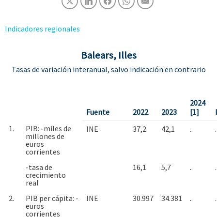
Indicadores regionales
Balears, Illes
Tasas de variación interanual, salvo indicación en contrario
2024
Fuente
2022
2023
[1]
1.
PIB: -miles de
INE
37,2
42,1
..
.
millones de
euros
corrientes
-tasa de
16,1
5,7
..
.
crecimiento
real
2.
PIB per cápita: -
INE
30.997
34.381
..
.
euros
corrientes