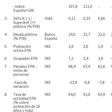
-índice
107,8
111,0
..
.
España=100
3.
Déficit (-) /
IGAE
0,11
0,33
0,66
Superávit (+)
público (% PIB)
4.
Deuda pública
Banco
24,5
21,7
21,0
(% PIB)
España
5.
Población
INE
2,6
2,0
1,9
activa EPA
6.
Ocupados EPA
INE
7,1
2,4
3,0
7.
Parados EPA: -
INE
68,4
67,9
62,6
miles de
personas
-tasa de
INE
-23,9
-0,8
-7,8
variación
8.
Tasa de
INE
64,0
63,6
63,9
actividad EPA
(% sobre
población de 16
años y más)