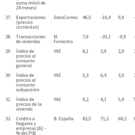
suma móvil de
24 meses)
27.
Exportaciones
DataComex
46,5
-10,4
9,9
(precios
corrientes)
28.
Transacciones
M.
7,6
-20,1
-0,9
de viviendas
Fomento
29.
Índice de
INE
8,1
3,9
2,9
precios al
consumo
general
30.
Índice de
INE
5,3
6,4
3,0
precios al
consumo
subyacente
31.
Índice de
INE
9,2
4,1
5,9
precios de la
vivienda
32.
Crédito a
B. España
82,5
71,2
68,2
hogares y
empresas [6]: -
% del PIB