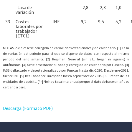
-tasa de
-2,8
-2,3
1,0
variación
33.
Costes
INE
9,2
9,5
5,2
laborales por
trabajador
(ETCL)
NOTAS. c.v.e.c: serie corregida de variaciones estacionales y de calendario. [1] Tasa
de variación del periodo para el que se dispone de datos con respecto al mismo
periodo del año anterior. [2] Régimen General (sin S.E. hogar ni agrario) y
autónomos. [3] Serie desestacionalizada y corregida de calendario por Funcas. [4]
IASS deflactado y desestacionalizado por Funcas hasta dic-2020. Desde ene-2021,
fuente INE. [5] Realizado por Turespaña hasta septiembre de 2015. [6] Crédito de las
entidades de depósito. [**] No hay tasa interanual porque el dato de hace un año es
cercano a cero.
Descarga (Formato PDF)