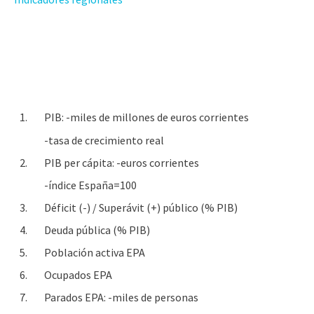
1.
PIB: -miles de millones de euros corrientes
-tasa de crecimiento real
2.
PIB per cápita: -euros corrientes
-índice España=100
3.
Déficit (-) / Superávit (+) público (% PIB)
4.
Deuda pública (% PIB)
5.
Población activa EPA
6.
Ocupados EPA
7.
Parados EPA: -miles de personas