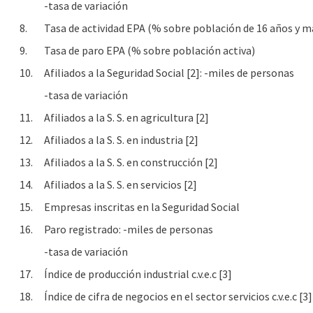
-tasa de variación
8.
Tasa de actividad EPA (% sobre población de 16 años y m
9.
Tasa de paro EPA (% sobre población activa)
10.
Afiliados a la Seguridad Social [2]: -miles de personas
-tasa de variación
11.
Afiliados a la S. S. en agricultura [2]
12.
Afiliados a la S. S. en industria [2]
13.
Afiliados a la S. S. en construcción [2]
14.
Afiliados a la S. S. en servicios [2]
15.
Empresas inscritas en la Seguridad Social
16.
Paro registrado: -miles de personas
-tasa de variación
17.
Índice de producción industrial c.v.e.c [3]
18.
Índice de cifra de negocios en el sector servicios c.v.e.c [3]