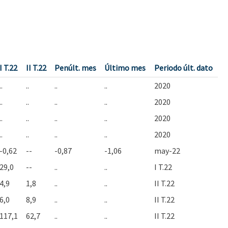
I T.22
II T.22
Penúlt. mes
Último mes
Periodo últ. dato
..
..
..
..
2020
..
..
..
..
2020
..
..
..
..
2020
..
..
..
..
2020
-0,62
--
-0,87
-1,06
may-22
29,0
--
..
..
I T.22
4,9
1,8
..
..
II T.22
6,0
8,9
..
..
II T.22
117,1
62,7
..
..
II T.22