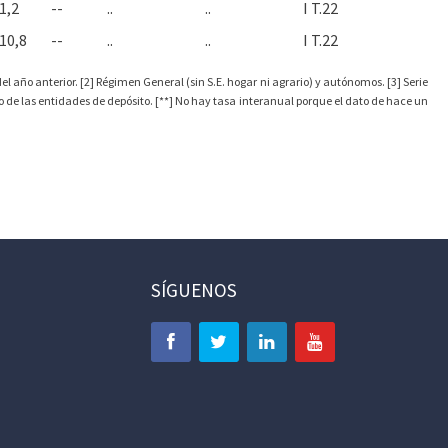
1,2
--
..
..
I T.22
10,8
--
..
..
I T.22
l año anterior. [2] Régimen General (sin S.E. hogar ni agrario) y autónomos. [3] Serie
o de las entidades de depósito. [**] No hay tasa interanual porque el dato de hace un
SÍGUENOS