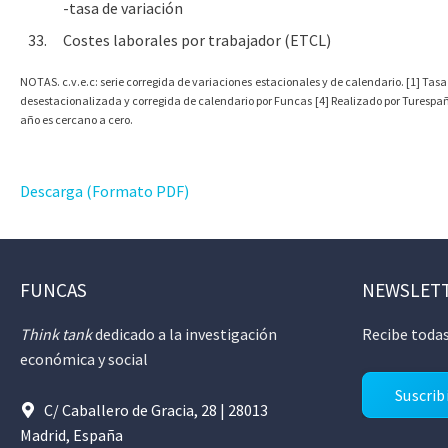
-tasa de variación
33.
Costes laborales por trabajador (ETCL)
NOTAS. c.v.e.c: serie corregida de variaciones estacionales y de calendario. [1] Tasa
desestacionalizada y corregida de calendario por Funcas [4] Realizado por Turespaña 
año es cercano a cero.
Descarga (Formato PDF)
FUNCAS
NEWSLET
Think tank
dedicado a la investigación
Recibe todas
económica y social
Suscrib
C/ Caballero de Gracia, 28 | 28013
Madrid, España