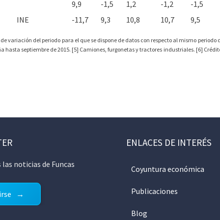
9,9
-1,5
1,2
-1,2
-1,5
INE
-11,7
9,3
10,8
10,7
9,5
 de variación del periodo para el que se dispone de datos con respecto al mismo periodo de
hasta septiembre de 2015. [5] Camiones, furgonetas y tractores industriales. [6] Crédit
TER
ENLACES DE INTERÉS
 las noticias de Funcas
Coyuntura económica
Publicaciones
irse
Blog