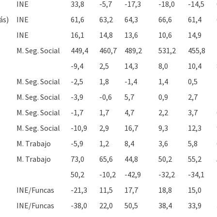
INE
33,8
-5,7
-17,3
-18,0
-14,5
ás)
INE
61,6
63,2
64,3
66,6
61,4
INE
16,1
14,8
13,6
10,6
14,9
M. Seg. Social
449,4
460,7
489,2
531,2
455,8
-9,4
2,5
14,3
8,0
10,4
M. Seg. Social
-2,5
1,8
-1,4
1,4
0,5
M. Seg. Social
-3,9
-0,6
5,7
0,9
2,7
M. Seg. Social
-1,7
1,7
4,7
2,2
3,7
M. Seg. Social
-10,9
2,9
16,7
9,3
12,3
M. Trabajo
-5,9
1,2
8,4
3,6
5,8
M. Trabajo
73,0
65,6
44,8
50,2
55,2
50,2
-10,2
-42,9
-32,2
-34,1
INE/Funcas
-21,3
11,5
17,7
18,8
15,0
INE/Funcas
-38,0
22,0
50,5
38,4
33,9