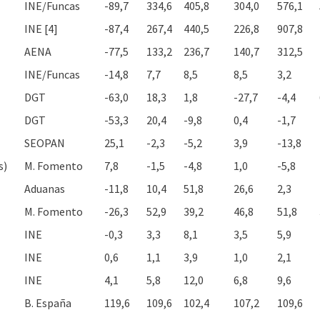
INE/Funcas
-89,7
334,6
405,8
304,0
576,1
INE [4]
-87,4
267,4
440,5
226,8
907,8
AENA
-77,5
133,2
236,7
140,7
312,5
INE/Funcas
-14,8
7,7
8,5
8,5
3,2
DGT
-63,0
18,3
1,8
-27,7
-4,4
DGT
-53,3
20,4
-9,8
0,4
-1,7
SEOPAN
25,1
-2,3
-5,2
3,9
-13,8
s)
M. Fomento
7,8
-1,5
-4,8
1,0
-5,8
Aduanas
-11,8
10,4
51,8
26,6
2,3
M. Fomento
-26,3
52,9
39,2
46,8
51,8
INE
-0,3
3,3
8,1
3,5
5,9
INE
0,6
1,1
3,9
1,0
2,1
INE
4,1
5,8
12,0
6,8
9,6
B. España
119,6
109,6
102,4
107,2
109,6