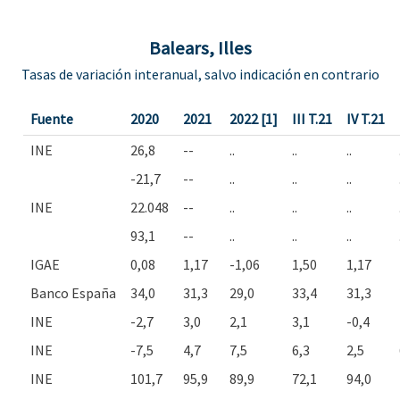
Balears, Illes
Tasas de variación interanual, salvo indicación en contrario
Fuente
2020
2021
2022 [1]
III T.21
IV T.21
INE
26,8
--
..
..
..
-21,7
--
..
..
..
INE
22.048
--
..
..
..
93,1
--
..
..
..
IGAE
0,08
1,17
-1,06
1,50
1,17
Banco España
34,0
31,3
29,0
33,4
31,3
INE
-2,7
3,0
2,1
3,1
-0,4
INE
-7,5
4,7
7,5
6,3
2,5
INE
101,7
95,9
89,9
72,1
94,0