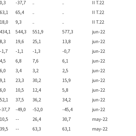
0,3
-37,7
..
..
II T.22
63,1
65,4
..
..
II T.22
18,0
9,3
..
..
II T.22
434,1
544,3
551,9
577,3
jun-22
8,3
19,6
25,1
13,8
jun-22
-1,7
-1,1
-1,3
-0,7
jun-22
4,5
6,8
7,6
6,1
jun-22
6,0
3,4
3,2
2,5
jun-22
9,1
23,3
30,2
15,9
jun-22
6,0
10,5
12,4
5,8
jun-22
52,1
37,5
36,2
34,2
jun-22
-37,7
-49,0
-52,0
-45,4
jun-22
10,5
--
26,4
30,7
may-22
39,5
--
63,3
63,1
may-22