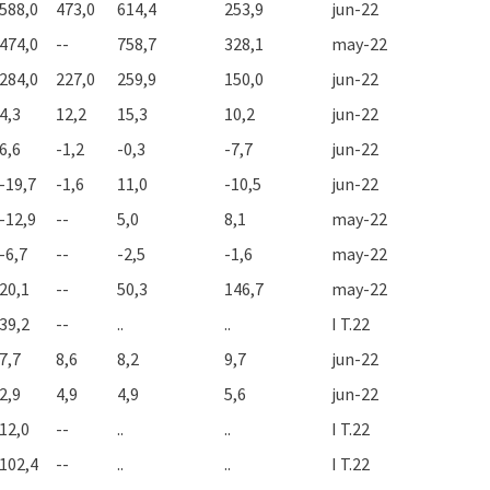
588,0
473,0
614,4
253,9
jun-22
474,0
--
758,7
328,1
may-22
284,0
227,0
259,9
150,0
jun-22
4,3
12,2
15,3
10,2
jun-22
6,6
-1,2
-0,3
-7,7
jun-22
-19,7
-1,6
11,0
-10,5
jun-22
-12,9
--
5,0
8,1
may-22
-6,7
--
-2,5
-1,6
may-22
20,1
--
50,3
146,7
may-22
39,2
--
..
..
I T.22
7,7
8,6
8,2
9,7
jun-22
2,9
4,9
4,9
5,6
jun-22
12,0
--
..
..
I T.22
102,4
--
..
..
I T.22