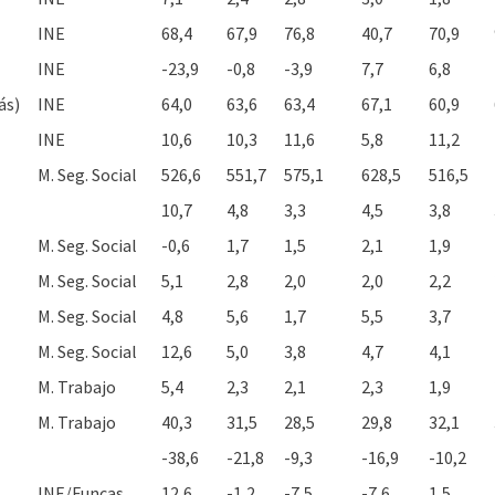
INE
68,4
67,9
76,8
40,7
70,9
INE
-23,9
-0,8
-3,9
7,7
6,8
ás)
INE
64,0
63,6
63,4
67,1
60,9
INE
10,6
10,3
11,6
5,8
11,2
M. Seg. Social
526,6
551,7
575,1
628,5
516,5
10,7
4,8
3,3
4,5
3,8
M. Seg. Social
-0,6
1,7
1,5
2,1
1,9
M. Seg. Social
5,1
2,8
2,0
2,0
2,2
M. Seg. Social
4,8
5,6
1,7
5,5
3,7
M. Seg. Social
12,6
5,0
3,8
4,7
4,1
M. Trabajo
5,4
2,3
2,1
2,3
1,9
M. Trabajo
40,3
31,5
28,5
29,8
32,1
-38,6
-21,8
-9,3
-16,9
-10,2
INE/Funcas
12,6
-1,2
-7,5
-7,6
1,5