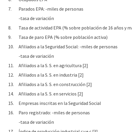
7.
Parados EPA: -miles de personas
-tasa de variación
8.
Tasa de actividad EPA (% sobre población de 16 años y m
9.
Tasa de paro EPA (% sobre población activa)
10.
Afiliados a la Seguridad Social: -miles de personas
-tasa de variación
11.
Afiliados a la S. S. en agricultura [2]
12.
Afiliados a la S. S. en industria [2]
13.
Afiliados a la S. S. en construcción [2]
14.
Afiliados a la S. S. en servicios [2]
15.
Empresas inscritas en la Seguridad Social
16.
Paro registrado: -miles de personas
-tasa de variación
17.
Índice de producción industrial c.v.e.c [3]