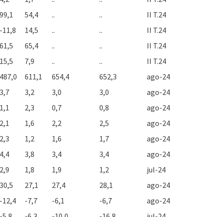
99,1
54,4
..
..
II T.24
-11,8
14,5
..
..
II T.24
61,5
65,4
..
..
II T.24
15,5
7,9
..
..
II T.24
487,0
611,1
654,4
652,3
ago-24
3,7
3,2
3,0
3,0
ago-24
1,1
2,3
0,7
0,8
ago-24
2,1
1,6
2,2
2,5
ago-24
2,3
1,2
1,6
1,7
ago-24
4,4
3,8
3,4
3,4
ago-24
2,9
1,8
1,9
1,2
jul-24
30,5
27,1
27,4
28,1
ago-24
-12,4
-7,7
-6,1
-6,7
ago-24
-5,8
-6,3
-10,0
-16,8
jul-24