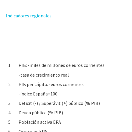
Indicadores regionales
1.
PIB: -miles de millones de euros corrientes
-tasa de crecimiento real
2.
PIB per cápita: -euros corrientes
-índice España=100
3.
Déficit (-) / Superávit (+) público (% PIB)
4.
Deuda pública (% PIB)
5.
Población activa EPA
6.
Ocupados EPA