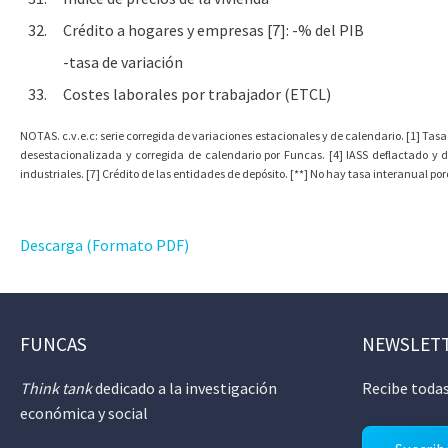
32.
Crédito a hogares y empresas [7]: -% del PIB
-tasa de variación
33.
Costes laborales por trabajador (ETCL)
NOTAS. c.v.e.c: serie corregida de variaciones estacionales y de calendario. [1] Tasa
desestacionalizada y corregida de calendario por Funcas. [4] IASS deflactado y 
industriales. [7] Crédito de las entidades de depósito. [**] No hay tasa interanual p
Descarga (Formato PDF)
FUNCAS
NEWSLET
Think tank
dedicado a la investigación
Recibe todas
económica y social