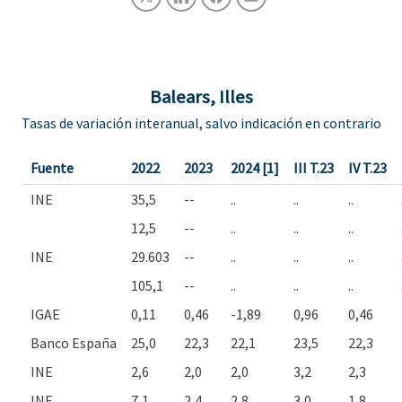
Balears, Illes
Tasas de variación interanual, salvo indicación en contrario
Fuente
2022
2023
2024 [1]
III T.23
IV T.23
INE
35,5
--
..
..
..
12,5
--
..
..
..
INE
29.603
--
..
..
..
105,1
--
..
..
..
IGAE
0,11
0,46
-1,89
0,96
0,46
Banco España
25,0
22,3
22,1
23,5
22,3
INE
2,6
2,0
2,0
3,2
2,3
INE
7,1
2,4
2,8
3,0
1,8