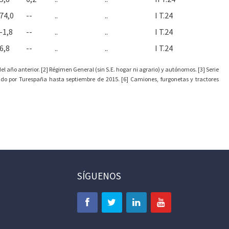
74,0
--
..
..
I T.24
-1,8
--
..
..
I T.24
6,8
--
..
..
I T.24
l año anterior. [2] Régimen General (sin S.E. hogar ni agrario) y autónomos. [3] Serie
ado por Turespaña hasta septiembre de 2015. [6] Camiones, furgonetas y tractores
SÍGUENOS