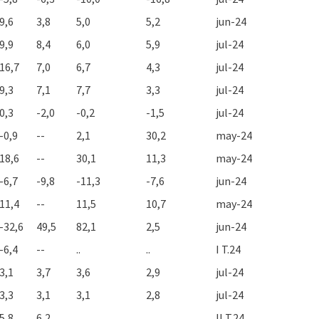
9,6
3,8
5,0
5,2
jun-24
9,9
8,4
6,0
5,9
jul-24
16,7
7,0
6,7
4,3
jul-24
9,3
7,1
7,7
3,3
jul-24
0,3
-2,0
-0,2
-1,5
jul-24
-0,9
--
2,1
30,2
may-24
18,6
--
30,1
11,3
may-24
-6,7
-9,8
-11,3
-7,6
jun-24
11,4
--
11,5
10,7
may-24
-32,6
49,5
82,1
2,5
jun-24
-6,4
--
..
..
I T.24
3,1
3,7
3,6
2,9
jul-24
3,3
3,1
3,1
2,8
jul-24
5,8
6,2
..
..
II T.24