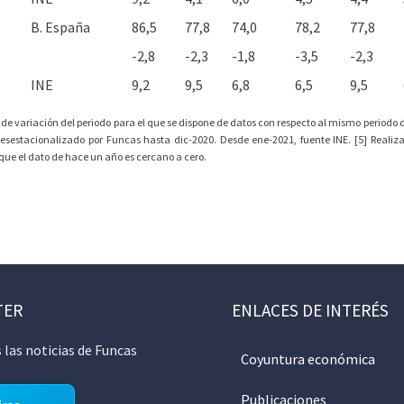
B. España
86,5
77,8
74,0
78,2
77,8
-2,8
-2,3
-1,8
-3,5
-2,3
INE
9,2
9,5
6,8
6,5
9,5
 de variación del periodo para el que se dispone de datos con respecto al mismo periodo de
desestacionalizado por Funcas hasta dic-2020. Desde ene-2021, fuente INE. [5] Realiz
orque el dato de hace un año es cercano a cero.
TER
ENLACES DE INTERÉS
 las noticias de Funcas
Coyuntura económica
Publicaciones