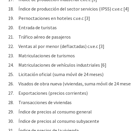
18.
Índice de producción del sector servicios (IPSS) c.v.e.c [4]
19.
Pernoctaciones en hoteles c.v.e.c [3]
20.
Entrada de turistas
21.
Tráfico aéreo de pasajeros
22.
Ventas al por menor (deflactadas) c.v.e.c [3]
23.
Matriculaciones de turismos
24.
Matriculaciones de vehículos industriales [6]
25.
Licitación oficial (suma móvil de 24 meses)
26.
Visados de obra nueva (viviendas, suma móvil de 24 mese
27.
Exportaciones (precios corrientes)
28.
Transacciones de viviendas
29.
Índice de precios al consumo general
30.
Índice de precios al consumo subyacente
31.
Índice de precios de la vivienda