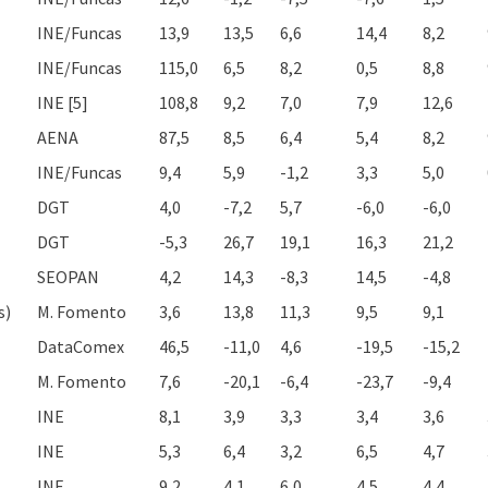
INE/Funcas
13,9
13,5
6,6
14,4
8,2
INE/Funcas
115,0
6,5
8,2
0,5
8,8
INE [5]
108,8
9,2
7,0
7,9
12,6
AENA
87,5
8,5
6,4
5,4
8,2
INE/Funcas
9,4
5,9
-1,2
3,3
5,0
DGT
4,0
-7,2
5,7
-6,0
-6,0
DGT
-5,3
26,7
19,1
16,3
21,2
SEOPAN
4,2
14,3
-8,3
14,5
-4,8
s)
M. Fomento
3,6
13,8
11,3
9,5
9,1
DataComex
46,5
-11,0
4,6
-19,5
-15,2
M. Fomento
7,6
-20,1
-6,4
-23,7
-9,4
INE
8,1
3,9
3,3
3,4
3,6
INE
5,3
6,4
3,2
6,5
4,7
INE
9,2
4,1
6,0
4,5
4,4