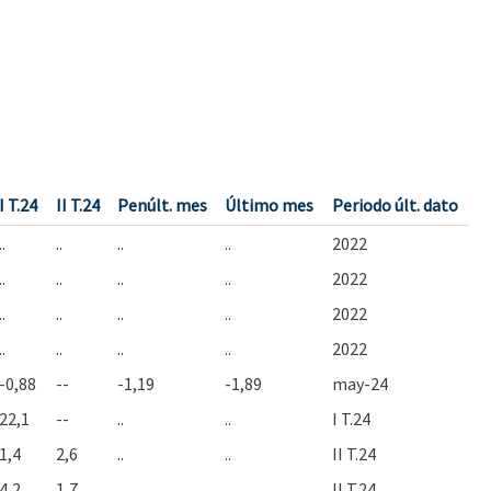
I T.24
II T.24
Penúlt. mes
Último mes
Periodo últ. dato
..
..
..
..
2022
..
..
..
..
2022
..
..
..
..
2022
..
..
..
..
2022
-0,88
--
-1,19
-1,89
may-24
22,1
--
..
..
I T.24
1,4
2,6
..
..
II T.24
4,2
1,7
..
..
II T.24