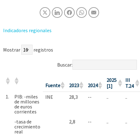
Indicadores regionales
Mostrar
registros
Buscar:
2025
III
Fuente
2023
2024
[1]
T.24
1.
PIB: -miles
INE
28,3
--
..
..
de millones
de euros
corrientes
-tasa de
2,8
--
..
..
crecimiento
real