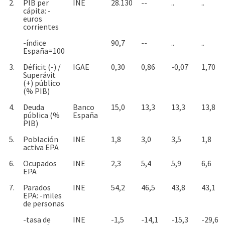
2.
PIB per
INE
28.130
--
..
..
cápita: -
euros
corrientes
-índice
90,7
--
..
..
España=100
3.
Déficit (-) /
IGAE
0,30
0,86
-0,07
1,70
Superávit
(+) público
(% PIB)
4.
Deuda
Banco
15,0
13,3
13,3
13,8
pública (%
España
PIB)
5.
Población
INE
1,8
3,0
3,5
1,8
activa EPA
6.
Ocupados
INE
2,3
5,4
5,9
6,6
EPA
7.
Parados
INE
54,2
46,5
43,8
43,1
EPA: -miles
de personas
-tasa de
INE
-1,5
-14,1
-15,3
-29,6