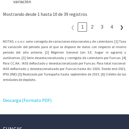
variación
Mostrando desde 1 hasta 10 de 39 registros
1
2
3
4
❮
❯
NOTAS. c.v.e.c: serie corregida de variaciones estacionales y de calendario. [1] Tasa
de variación del periodo para el que se dispone de datos con respecto al mismo
periodo del año anterior. [2] Régimen General (sin S.E. hogar ni agrario) y
autónomos. [3] Serie desestacionalizada y corregida de calendario por Funcas. [4]
Para CC.AA.: IASS deflactado y desestacionalizado por Funcas. Para total nacional:
IASS deflactado y desestacionalizado por Funcas hasta dic-2020. Desde ene-2021,
IPSS (INE) [5] Realizado por Turespaña hasta septiembre de 2015. [6] Crédito de las
entidades de depósito.
Descarga (Formato PDF)
FUNCAS