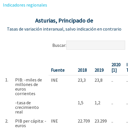
Indicadores regionales
Asturias, Principado de
Tasas de variación interanual, salvo indicación en contrario
Buscar:
2020
I
Fuente
2018
2019
[1]
1.
PIB: -miles de
INE
23,3
23,8
..
..
millones de
euros
corrientes
-tasa de
1,5
1,2
..
..
crecimiento
real
2.
PIB per cápita: -
INE
22.709
23.299
..
..
euros