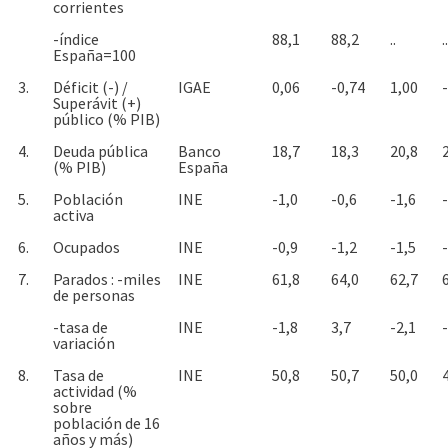
corrientes
-índice
88,1
88,2
..
..
España=100
3.
Déficit (-) /
IGAE
0,06
-0,74
1,00
Superávit (+)
público (% PIB)
4.
Deuda pública
Banco
18,7
18,3
20,8
(% PIB)
España
5.
Población
INE
-1,0
-0,6
-1,6
activa
6.
Ocupados
INE
-0,9
-1,2
-1,5
7.
Parados : -miles
INE
61,8
64,0
62,7
de personas
-tasa de
INE
-1,8
3,7
-2,1
variación
8.
Tasa de
INE
50,8
50,7
50,0
actividad (%
sobre
población de 16
años y más)