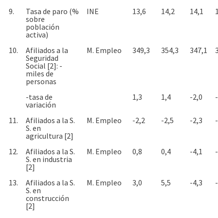
9.
Tasa de paro (%
INE
13,6
14,2
14,1
sobre
población
activa)
10.
Afiliados a la
M. Empleo
349,3
354,3
347,1
Seguridad
Social [2]: -
miles de
personas
-tasa de
1,3
1,4
-2,0
variación
11.
Afiliados a la S.
M. Empleo
-2,2
-2,5
-2,3
S. en
agricultura [2]
12.
Afiliados a la S.
M. Empleo
0,8
0,4
-4,1
S. en industria
[2]
13.
Afiliados a la S.
M. Empleo
3,0
5,5
-4,3
S. en
construcción
[2]