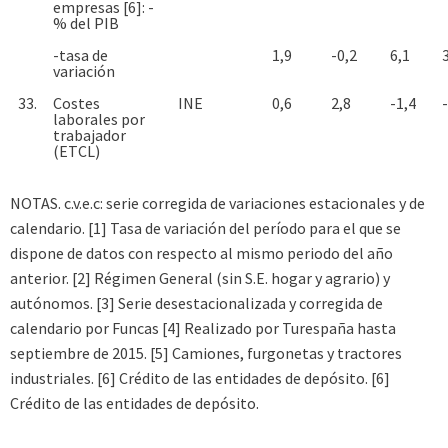
empresas [6]: -
% del PIB
-tasa de
1,9
-0,2
6,1
variación
33.
Costes
INE
0,6
2,8
-1,4
laborales por
trabajador
(ETCL)
NOTAS. c.v.e.c: serie corregida de variaciones estacionales y de
calendario. [1] Tasa de variación del período para el que se
dispone de datos con respecto al mismo periodo del año
anterior. [2] Régimen General (sin S.E. hogar y agrario) y
autónomos. [3] Serie desestacionalizada y corregida de
calendario por Funcas [4] Realizado por Turespaña hasta
septiembre de 2015. [5] Camiones, furgonetas y tractores
industriales. [6] Crédito de las entidades de depósito. [6]
Crédito de las entidades de depósito.