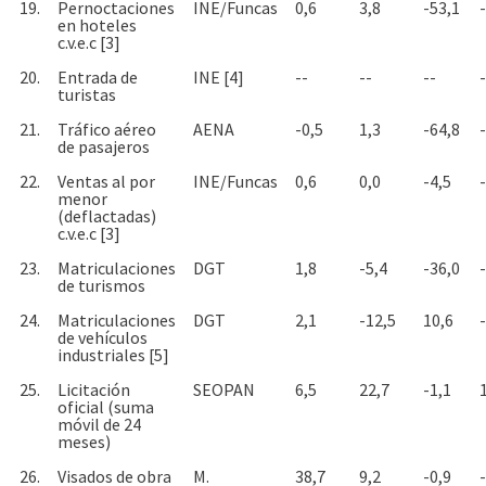
19.
Pernoctaciones
INE/Funcas
0,6
3,8
-53,1
en hoteles
c.v.e.c [3]
20.
Entrada de
INE [4]
--
--
--
-
turistas
21.
Tráfico aéreo
AENA
-0,5
1,3
-64,8
de pasajeros
22.
Ventas al por
INE/Funcas
0,6
0,0
-4,5
menor
(deflactadas)
c.v.e.c [3]
23.
Matriculaciones
DGT
1,8
-5,4
-36,0
de turismos
24.
Matriculaciones
DGT
2,1
-12,5
10,6
de vehículos
industriales [5]
25.
Licitación
SEOPAN
6,5
22,7
-1,1
oficial (suma
móvil de 24
meses)
26.
Visados de obra
M.
38,7
9,2
-0,9