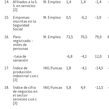
14.
Afiliados a la S.
M. Empleo
1,4
1,4
-1,4
S. en servicios
[2]
15.
Empresas
M. Empleo
0,5
-0,2
-3,9
inscritas en la
Seguridad
Social
16.
Paro
M. Empleo
73,5
70,5
79,0
registrado: -
miles de
personas
-tasa de
-6,8
-4,1
12,0
variación
17.
Índice de
INE/Funcas
1,8
-4,1
-14,5
producción
industrial c.v.e.c
[3]
18.
Índice de cifra
INE/Funcas
5,8
4,9
-12,5
de negocios en
el sector
servicios c.v.e.c
[3]