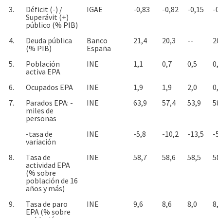
3.
Déficit (-) /
IGAE
-0,83
-0,82
-0,15
-
Superávit (+)
público (% PIB)
4.
Deuda pública
Banco
21,4
20,3
--
2
(% PIB)
España
5.
Población
INE
1,1
0,7
0,5
0
activa EPA
6.
Ocupados EPA
INE
1,9
1,9
2,0
0
7.
Parados EPA: -
INE
63,9
57,4
53,9
5
miles de
personas
-tasa de
INE
-5,8
-10,2
-13,5
-
variación
8.
Tasa de
INE
58,7
58,6
58,5
5
actividad EPA
(% sobre
población de 16
años y más)
9.
Tasa de paro
INE
9,6
8,6
8,0
8
EPA (% sobre