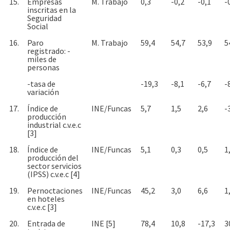
15.
Empresas
M. Trabajo
0,3
-0,2
-0,1
-
inscritas en la
Seguridad
Social
16.
Paro
M. Trabajo
59,4
54,7
53,9
5
registrado: -
miles de
personas
-tasa de
-19,3
-8,1
-6,7
-
variación
17.
Índice de
INE/Funcas
5,7
1,5
2,6
-
producción
industrial c.v.e.c
[3]
18.
Índice de
INE/Funcas
5,1
0,3
0,5
1
producción del
sector servicios
(IPSS) c.v.e.c [4]
19.
Pernoctaciones
INE/Funcas
45,2
3,0
6,6
1
en hoteles
c.v.e.c [3]
20.
Entrada de
INE [5]
78,4
10,8
-17,3
3