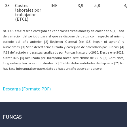
33.
Costes
INE
3,9
5,8
--
4
laborales por
trabajador
(ETCL)
NOTAS. c.v.e.c: serie corregida de variaciones estacionales y de calendario. [1] Tasa
de variación del periodo para el que se dispone de datos con respecto al mismo
periodo del año anterior. [2] Régimen General (sin S.E. hogar ni agrario) y
autónomos. [3] Serie desestacionalizada y corregida de calendario por Funcas. [4]
IASS deflactado y desestacionalizado por Funcas hasta dic-2020. Desde ene-2021,
fuente INE. [5] Realizado por Turespaña hasta septiembre de 2015. [6] Camiones,
furgonetas y tractores industriales. [7] Crédito de las entidades de depósito. [**] No
hay tasa interanual porque el dato de hace un año es cercano a cero.
Descarga (Formato PDF)
FUNCAS