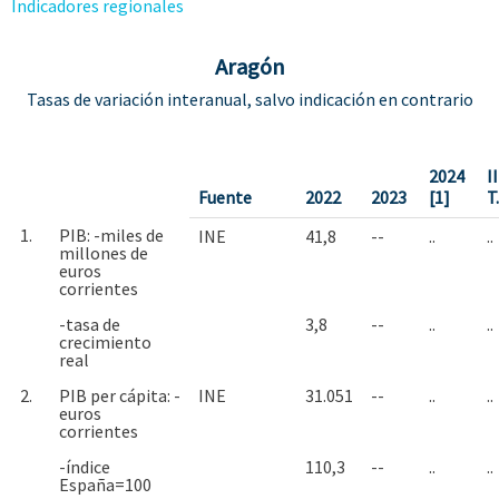
Indicadores regionales
Aragón
Tasas de variación interanual, salvo indicación en contrario
2024
II
Fuente
2022
2023
[1]
T
1.
PIB: -miles de
INE
41,8
--
..
..
millones de
euros
corrientes
-tasa de
3,8
--
..
..
crecimiento
real
2.
PIB per cápita: -
INE
31.051
--
..
..
euros
corrientes
-índice
110,3
--
..
..
España=100