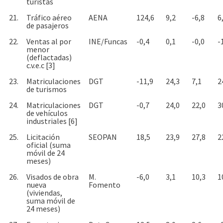
turistas
21.
Tráfico aéreo
AENA
124,6
9,2
-6,8
6
de pasajeros
22.
Ventas al por
INE/Funcas
-0,4
0,1
-0,0
-
menor
(deflactadas)
c.v.e.c [3]
23.
Matriculaciones
DGT
-11,9
24,3
7,1
2
de turismos
24.
Matriculaciones
DGT
-0,7
24,0
22,0
3
de vehículos
industriales [6]
25.
Licitación
SEOPAN
18,5
23,9
27,8
2
oficial (suma
móvil de 24
meses)
26.
Visados de obra
M.
-6,0
3,1
10,3
1
nueva
Fomento
(viviendas,
suma móvil de
24 meses)