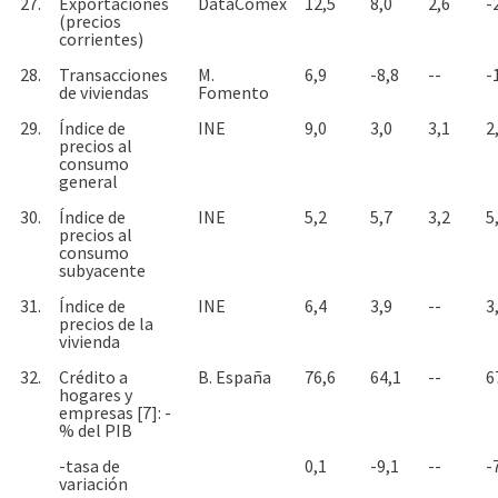
27.
Exportaciones
DataComex
12,5
8,0
2,6
-
(precios
corrientes)
28.
Transacciones
M.
6,9
-8,8
--
-
de viviendas
Fomento
29.
Índice de
INE
9,0
3,0
3,1
2
precios al
consumo
general
30.
Índice de
INE
5,2
5,7
3,2
5
precios al
consumo
subyacente
31.
Índice de
INE
6,4
3,9
--
3
precios de la
vivienda
32.
Crédito a
B. España
76,6
64,1
--
6
hogares y
empresas [7]: -
% del PIB
-tasa de
0,1
-9,1
--
-
variación