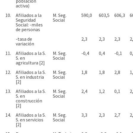
población
activa)
10.
Afiliados a la
M. Seg.
590,0
603,5
606,3
6
Seguridad
Social
Social: -miles
de personas
-tasa de
2,3
2,3
2,3
2
variación
11.
Afiliados a la S.
M. Seg.
-0,4
0,4
-0,1
0
S. en
Social
agricultura [2]
12.
Afiliados a la S.
M. Seg.
1,8
1,8
2,8
1
S. en industria
Social
[2]
13.
Afiliados a la S.
M. Seg.
2,4
1,2
0,1
2
S. en
Social
construcción
[2]
14.
Afiliados a la S.
M. Seg.
3,3
2,3
2,7
2
S. en servicios
Social
[2]