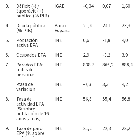
3.
Déficit (-) /
IGAE
-0,34
0,07
1,60
Superávit (+)
público (% PIB)
4.
Deuda pública
Banco
21,4
24,1
23,3
(% PIB)
España
5.
Población
INE
0,6
-1,8
4,0
activa EPA
6.
Ocupados EPA
INE
2,9
-3,2
3,9
7.
Parados EPA: -
INE
838,7
866,2
888,4
miles de
personas
-tasa de
INE
-7,3
3,3
4,2
variación
8.
Tasa de
INE
56,8
55,4
56,8
actividad EPA
(% sobre
población de 16
años y más)
9.
Tasa de paro
INE
21,2
22,3
22,2
EPA (% sobre