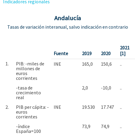
Indicadores regionales
Andalucía
Tasas de variación interanual, salvo indicación en contrario
2021
Fuente
2019
2020
[1]
1.
PIB: -miles de
INE
165,0
150,6
..
millones de
euros
corrientes
-tasa de
2,0
-10,0
..
crecimiento
real
2.
PIB per cápita: -
INE
19.530
17.747
..
euros
corrientes
-índice
73,9
74,9
..
España=100