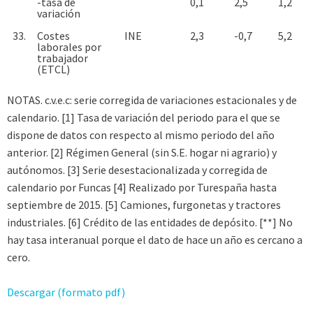
-tasa de
0,1
2,5
1,2
variación
33.
Costes
INE
2,3
-0,7
5,2
laborales por
trabajador
(ETCL)
NOTAS. c.v.e.c: serie corregida de variaciones estacionales y de
calendario. [1] Tasa de variación del periodo para el que se
dispone de datos con respecto al mismo periodo del año
anterior. [2] Régimen General (sin S.E. hogar ni agrario) y
autónomos. [3] Serie desestacionalizada y corregida de
calendario por Funcas [4] Realizado por Turespaña hasta
septiembre de 2015. [5] Camiones, furgonetas y tractores
industriales. [6] Crédito de las entidades de depósito. [**] No
hay tasa interanual porque el dato de hace un año es cercano a
cero.
Descargar (formato pdf)