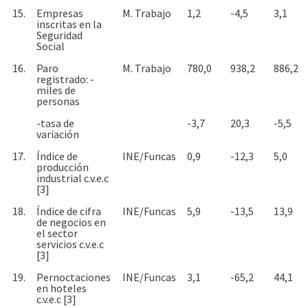
15.
Empresas
M. Trabajo
1,2
-4,5
3,1
inscritas en la
Seguridad
Social
16.
Paro
M. Trabajo
780,0
938,2
886,2
registrado: -
miles de
personas
-tasa de
-3,7
20,3
-5,5
variación
17.
Índice de
INE/Funcas
0,9
-12,3
5,0
producción
industrial c.v.e.c
[3]
18.
Índice de cifra
INE/Funcas
5,9
-13,5
13,9
de negocios en
el sector
servicios c.v.e.c
[3]
19.
Pernoctaciones
INE/Funcas
3,1
-65,2
44,1
en hoteles
c.v.e.c [3]