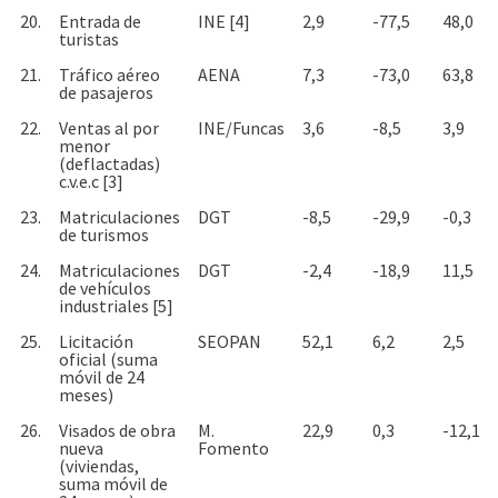
20.
Entrada de
INE [4]
2,9
-77,5
48,0
turistas
21.
Tráfico aéreo
AENA
7,3
-73,0
63,8
de pasajeros
22.
Ventas al por
INE/Funcas
3,6
-8,5
3,9
menor
(deflactadas)
c.v.e.c [3]
23.
Matriculaciones
DGT
-8,5
-29,9
-0,3
de turismos
24.
Matriculaciones
DGT
-2,4
-18,9
11,5
de vehículos
industriales [5]
25.
Licitación
SEOPAN
52,1
6,2
2,5
oficial (suma
móvil de 24
meses)
26.
Visados de obra
M.
22,9
0,3
-12,1
nueva
Fomento
(viviendas,
suma móvil de