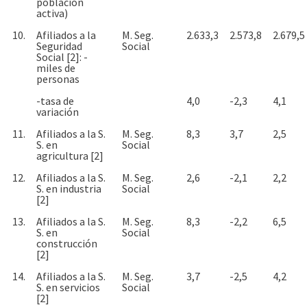
población
activa)
10.
Afiliados a la
M. Seg.
2.633,3
2.573,8
2.679,5
Seguridad
Social
Social [2]: -
miles de
personas
-tasa de
4,0
-2,3
4,1
variación
11.
Afiliados a la S.
M. Seg.
8,3
3,7
2,5
S. en
Social
agricultura [2]
12.
Afiliados a la S.
M. Seg.
2,6
-2,1
2,2
S. en industria
Social
[2]
13.
Afiliados a la S.
M. Seg.
8,3
-2,2
6,5
S. en
Social
construcción
[2]
14.
Afiliados a la S.
M. Seg.
3,7
-2,5
4,2
S. en servicios
Social
[2]