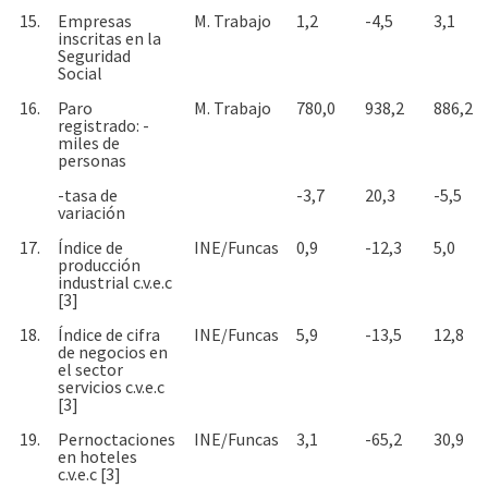
15.
Empresas
M. Trabajo
1,2
-4,5
3,1
inscritas en la
Seguridad
Social
16.
Paro
M. Trabajo
780,0
938,2
886,2
registrado: -
miles de
personas
-tasa de
-3,7
20,3
-5,5
variación
17.
Índice de
INE/Funcas
0,9
-12,3
5,0
producción
industrial c.v.e.c
[3]
18.
Índice de cifra
INE/Funcas
5,9
-13,5
12,8
de negocios en
el sector
servicios c.v.e.c
[3]
19.
Pernoctaciones
INE/Funcas
3,1
-65,2
30,9
en hoteles
c.v.e.c [3]