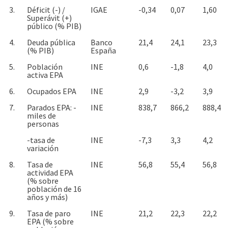
3.
Déficit (-) /
IGAE
-0,34
0,07
1,60
Superávit (+)
público (% PIB)
4.
Deuda pública
Banco
21,4
24,1
23,3
(% PIB)
España
5.
Población
INE
0,6
-1,8
4,0
activa EPA
6.
Ocupados EPA
INE
2,9
-3,2
3,9
7.
Parados EPA: -
INE
838,7
866,2
888,4
miles de
personas
-tasa de
INE
-7,3
3,3
4,2
variación
8.
Tasa de
INE
56,8
55,4
56,8
actividad EPA
(% sobre
población de 16
años y más)
9.
Tasa de paro
INE
21,2
22,3
22,2
EPA (% sobre