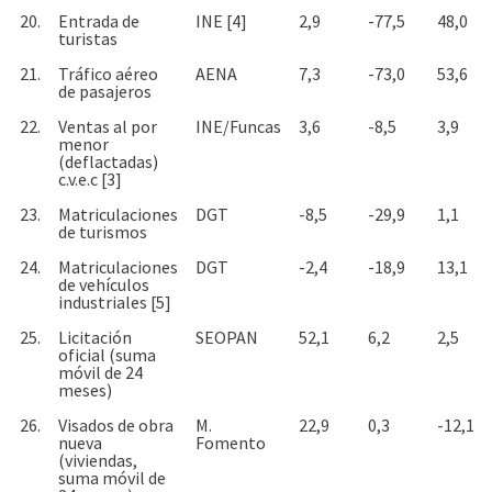
20.
Entrada de
INE [4]
2,9
-77,5
48,0
turistas
21.
Tráfico aéreo
AENA
7,3
-73,0
53,6
de pasajeros
22.
Ventas al por
INE/Funcas
3,6
-8,5
3,9
menor
(deflactadas)
c.v.e.c [3]
23.
Matriculaciones
DGT
-8,5
-29,9
1,1
de turismos
24.
Matriculaciones
DGT
-2,4
-18,9
13,1
de vehículos
industriales [5]
25.
Licitación
SEOPAN
52,1
6,2
2,5
oficial (suma
móvil de 24
meses)
26.
Visados de obra
M.
22,9
0,3
-12,1
nueva
Fomento
(viviendas,
suma móvil de