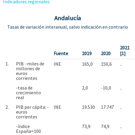
Indicadores regionales
Andalucía
Tasas de variación interanual, salvo indicación en contrario
2021
Fuente
2019
2020
[1]
1.
PIB: -miles de
INE
165,0
150,6
..
millones de
euros
corrientes
-tasa de
2,0
-10,0
..
crecimiento
real
2.
PIB per cápita: -
INE
19.530
17.747
..
euros
corrientes
-índice
73,9
74,9
..
España=100