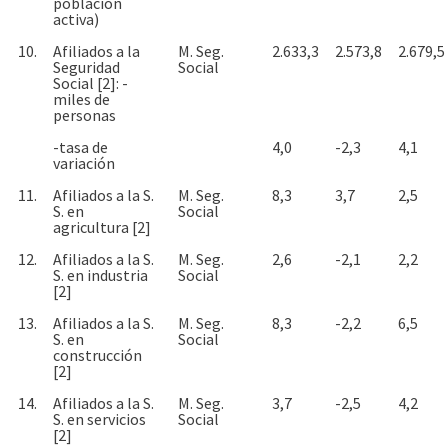
población
activa)
10.
Afiliados a la
M. Seg.
2.633,3
2.573,8
2.679,5
Seguridad
Social
Social [2]: -
miles de
personas
-tasa de
4,0
-2,3
4,1
variación
11.
Afiliados a la S.
M. Seg.
8,3
3,7
2,5
S. en
Social
agricultura [2]
12.
Afiliados a la S.
M. Seg.
2,6
-2,1
2,2
S. en industria
Social
[2]
13.
Afiliados a la S.
M. Seg.
8,3
-2,2
6,5
S. en
Social
construcción
[2]
14.
Afiliados a la S.
M. Seg.
3,7
-2,5
4,2
S. en servicios
Social
[2]