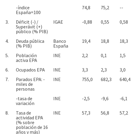
-índice
74,8
75,2
--
España=100
3.
Déficit (-) /
IGAE
-0,88
0,55
0,58
Superávit (+)
público (% PIB)
4.
Deuda pública
Banco
19,4
18,8
18,3
(% PIB)
España
5.
Población
INE
2,2
0,1
1,5
activa EPA
6.
Ocupados EPA
INE
3,3
2,3
3,0
7.
Parados EPA: -
INE
755,0
682,3
640,4
miles de
personas
-tasa de
INE
-2,5
-9,6
-6,1
variación
8.
Tasa de
INE
57,3
56,8
57,2
actividad EPA
(% sobre
población de 16
años y más)