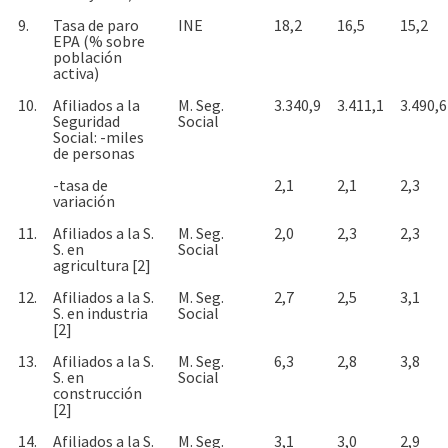
9.
Tasa de paro
INE
18,2
16,5
15,2
EPA (% sobre
población
activa)
10.
Afiliados a la
M. Seg.
3.340,9
3.411,1
3.490,6
Seguridad
Social
Social: -miles
de personas
-tasa de
2,1
2,1
2,3
variación
11.
Afiliados a la S.
M. Seg.
2,0
2,3
2,3
S. en
Social
agricultura [2]
12.
Afiliados a la S.
M. Seg.
2,7
2,5
3,1
S. en industria
Social
[2]
13.
Afiliados a la S.
M. Seg.
6,3
2,8
3,8
S. en
Social
construcción
[2]
14.
Afiliados a la S.
M. Seg.
3,1
3,0
2,9