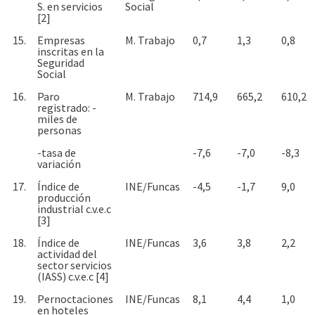
S. en servicios
Social
[2]
15.
Empresas
M. Trabajo
0,7
1,3
0,8
inscritas en la
Seguridad
Social
16.
Paro
M. Trabajo
714,9
665,2
610,2
registrado: -
miles de
personas
-tasa de
-7,6
-7,0
-8,3
variación
17.
Índice de
INE/Funcas
-4,5
-1,7
9,0
producción
industrial c.v.e.c
[3]
18.
Índice de
INE/Funcas
3,6
3,8
2,2
actividad del
sector servicios
(IASS) c.v.e.c [4]
19.
Pernoctaciones
INE/Funcas
8,1
4,4
1,0
en hoteles