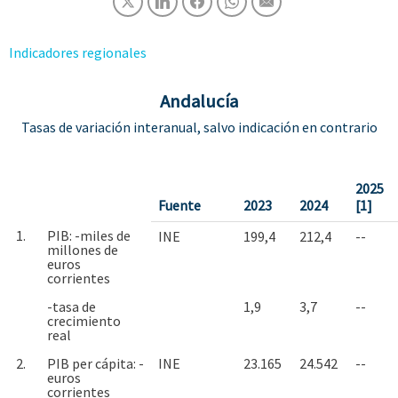
Indicadores regionales
Andalucía
Tasas de variación interanual, salvo indicación en contrario
2025
Fuente
2023
2024
[1]
1.
PIB: -miles de
INE
199,4
212,4
--
millones de
euros
corrientes
-tasa de
1,9
3,7
--
crecimiento
real
2.
PIB per cápita: -
INE
23.165
24.542
--
euros
corrientes