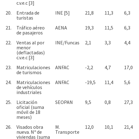
c.v.e.c [3]
20.
Entrada de
INE [5]
21,8
11,3
6,3
turistas
21.
Tráfico aéreo
AENA
19,3
11,5
6,3
de pasajeros
22.
Ventas al por
INE/Funcas
2,1
3,3
4,4
menor
(deflactadas)
c.v.e.c [3]
23.
Matriculaciones
ANFAC
-2,2
4,7
17,0
de turismos
24.
Matriculaciones
ANFAC
-19,5
11,4
5,6
de vehículos
industriales
25.
Licitación
SEOPAN
9,5
0,8
27,3
oficial (suma
móvil de 18
meses)
26.
Visados obra
M.
12,0
10,1
21,4
nueva. Nº de
Transporte
viviendas (suma