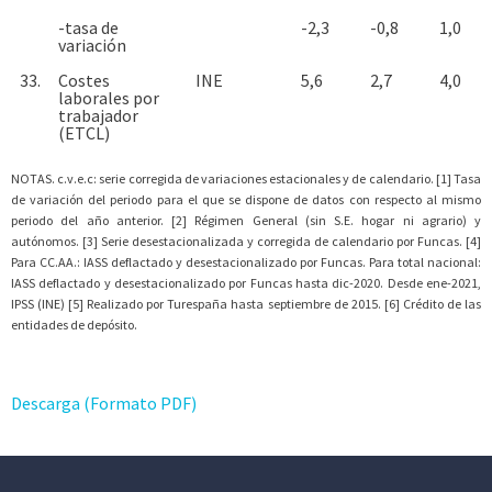
-tasa de
-2,3
-0,8
1,0
variación
33.
Costes
INE
5,6
2,7
4,0
laborales por
trabajador
(ETCL)
NOTAS. c.v.e.c: serie corregida de variaciones estacionales y de calendario. [1] Tasa
de variación del periodo para el que se dispone de datos con respecto al mismo
periodo del año anterior. [2] Régimen General (sin S.E. hogar ni agrario) y
autónomos. [3] Serie desestacionalizada y corregida de calendario por Funcas. [4]
Para CC.AA.: IASS deflactado y desestacionalizado por Funcas. Para total nacional:
IASS deflactado y desestacionalizado por Funcas hasta dic-2020. Desde ene-2021,
IPSS (INE) [5] Realizado por Turespaña hasta septiembre de 2015. [6] Crédito de las
entidades de depósito.
Descarga (Formato PDF)