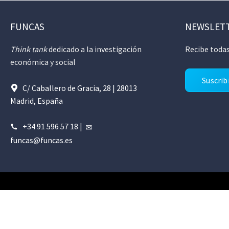
FUNCAS
NEWSLET
Think tank
dedicado a la investigación
Recibe todas
económica y social
Suscrib
C/ Caballero de Gracia, 28 | 28013
Madrid, España
+34 91 596 57 18
|
funcas@funcas.es