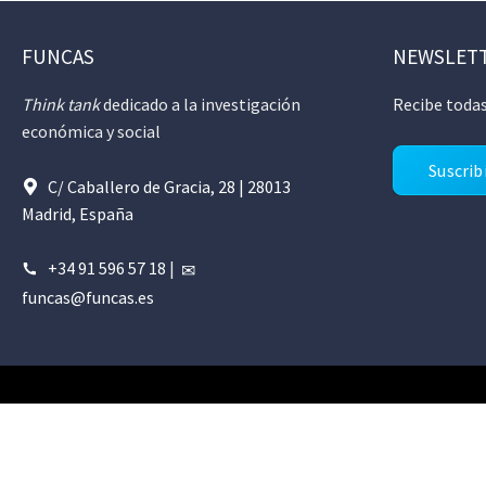
FUNCAS
NEWSLET
Think tank
dedicado a la investigación
Recibe todas
económica y social
Suscrib
C/ Caballero de Gracia, 28 | 28013
Madrid, España
+34 91 596 57 18
|
funcas@funcas.es