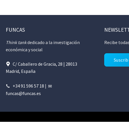
FUNCAS
NEWSLET
Think tank
dedicado a la investigación
Recibe todas
económica y social
Suscrib
C/ Caballero de Gracia, 28 | 28013
Madrid, España
+34 91 596 57 18
|
funcas@funcas.es