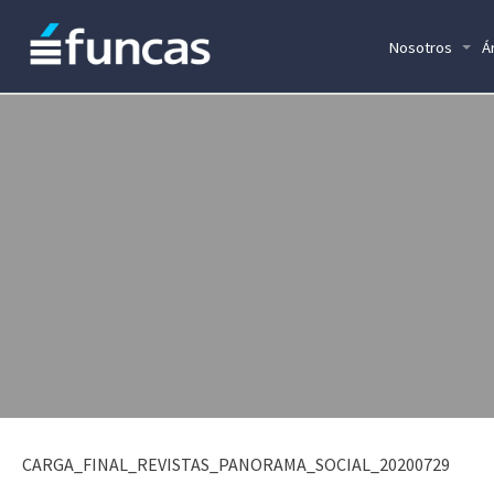
Nosotros
Á
CARGA_FINAL_REVISTAS_PANORAMA_SOCIAL_20200729