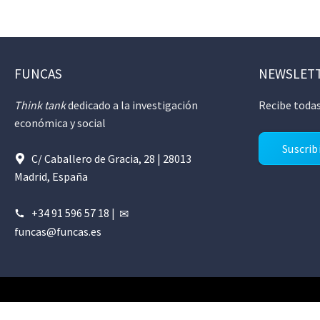
FUNCAS
NEWSLET
Think tank
dedicado a la investigación
Recibe todas
económica y social
Suscrib
C/ Caballero de Gracia, 28 | 28013
Madrid, España
+34 91 596 57 18
|
funcas@funcas.es