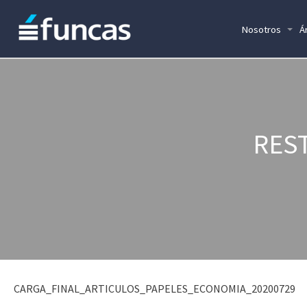
Nosotros
Á
RES
CARGA_FINAL_ARTICULOS_PAPELES_ECONOMIA_20200729