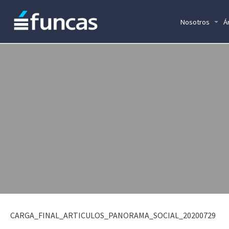
Nosotros
Á
CARGA_FINAL_ARTICULOS_PANORAMA_SOCIAL_20200729