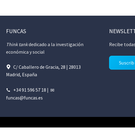
FUNCAS
NEWSLET
Think tank
dedicado a la investigación
Recibe todas
económica y social
Suscrib
C/ Caballero de Gracia, 28 | 28013
Madrid, España
+34 91 596 57 18
|
funcas@funcas.es