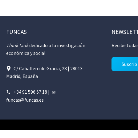
FUNCAS
NEWSLET
Think tank
dedicado a la investigación
Recibe todas
económica y social
Suscrib
C/ Caballero de Gracia, 28 | 28013
Madrid, España
+34 91 596 57 18
|
funcas@funcas.es