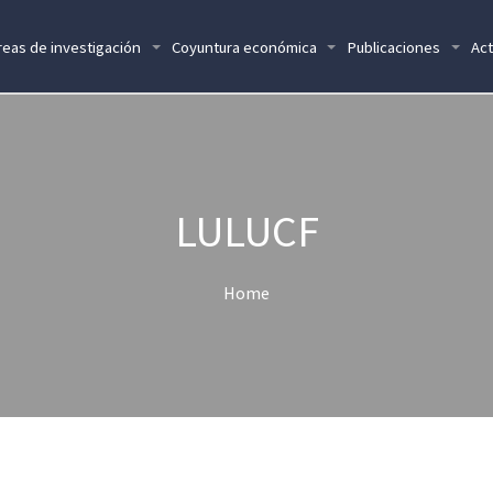
reas de investigación
Coyuntura económica
Publicaciones
Act
LULUCF
Home