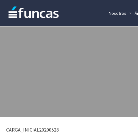
Nosotros
Á
CARGA_INICIAL20200528