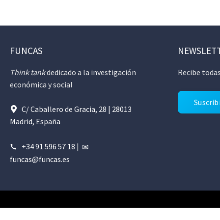
FUNCAS
NEWSLET
Think tank
dedicado a la investigación
Recibe todas
económica y social
Suscrib
C/ Caballero de Gracia, 28 | 28013
Madrid, España
+34 91 596 57 18
|
funcas@funcas.es