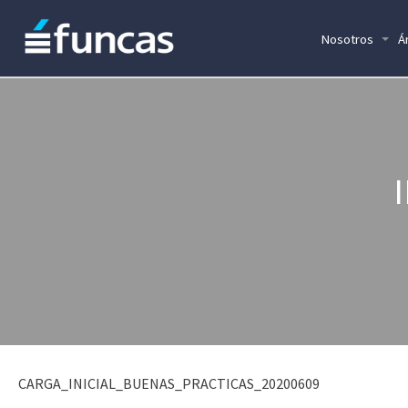
Nosotros
Á
CARGA_INICIAL_BUENAS_PRACTICAS_20200609