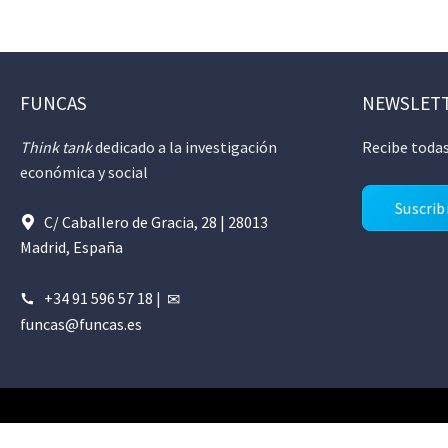
FUNCAS
NEWSLET
Think tank
dedicado a la investigación
Recibe todas
económica y social
Suscrib
C/ Caballero de Gracia, 28 | 28013
Madrid, España
+34 91 596 57 18
|
funcas@funcas.es