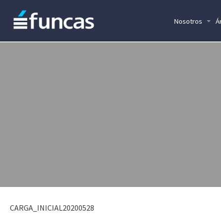
Nosotros
Á
CARGA_INICIAL20200528