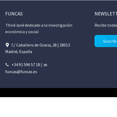
FUNCAS
NEWSLET
Think tank
dedicado a la investigación
Recibe todas
económica y social
Suscrib
C/ Caballero de Gracia, 28 | 28013
Madrid, España
+34 91 596 57 18
|
funcas@funcas.es