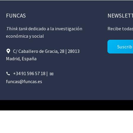
FUNCAS
NEWSLET
Think tank
dedicado a la investigación
Recibe todas
económica y social
Suscrib
C/ Caballero de Gracia, 28 | 28013
Madrid, España
+34 91 596 57 18
|
funcas@funcas.es