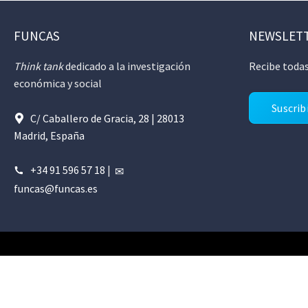
FUNCAS
NEWSLET
Think tank
dedicado a la investigación
Recibe todas
económica y social
Suscrib
C/ Caballero de Gracia, 28 | 28013
Madrid, España
+34 91 596 57 18
|
funcas@funcas.es