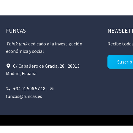
FUNCAS
NEWSLET
Think tank
dedicado a la investigación
Recibe todas
económica y social
Suscrib
C/ Caballero de Gracia, 28 | 28013
Madrid, España
+34 91 596 57 18
|
funcas@funcas.es