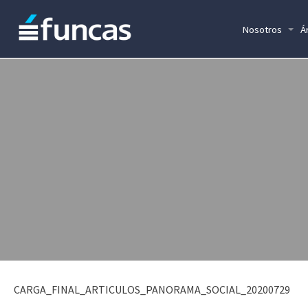
Nosotros
Á
CARGA_FINAL_ARTICULOS_PANORAMA_SOCIAL_20200729