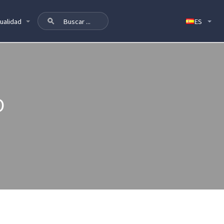
ualidad
O