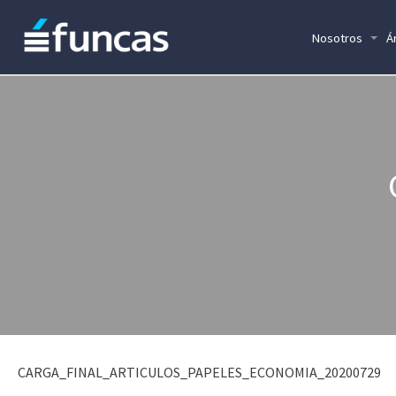
Nosotros
Á
CARGA_FINAL_ARTICULOS_PAPELES_ECONOMIA_20200729