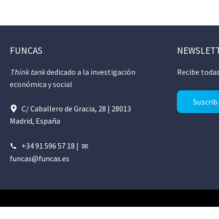
FUNCAS
NEWSLET
Think tank
dedicado a la investigación
Recibe todas
económica y social
Suscrib
C/ Caballero de Gracia, 28 | 28013
Madrid, España
+34 91 596 57 18
|
funcas@funcas.es