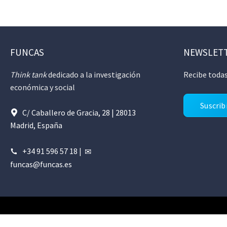
FUNCAS
NEWSLET
Think tank
dedicado a la investigación
Recibe todas
económica y social
Suscrib
C/ Caballero de Gracia, 28 | 28013
Madrid, España
+34 91 596 57 18
|
funcas@funcas.es