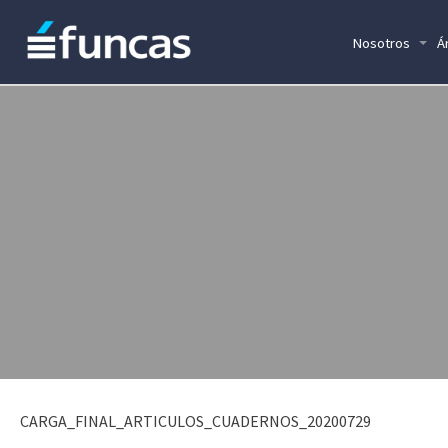
Nosotros
Á
CARGA_FINAL_ARTICULOS_CUADERNOS_20200729