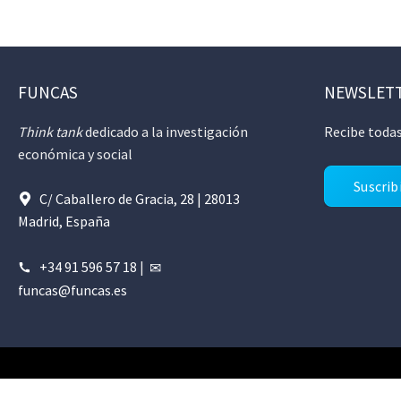
FUNCAS
NEWSLET
Think tank
dedicado a la investigación
Recibe todas
económica y social
Suscrib
C/ Caballero de Gracia, 28 | 28013
Madrid, España
+34 91 596 57 18
|
funcas@funcas.es