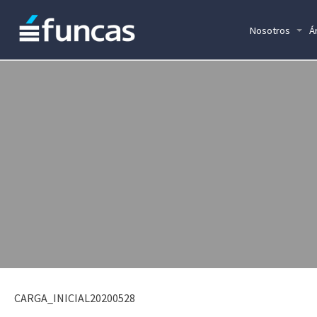
Nosotros
Á
CARGA_INICIAL20200528