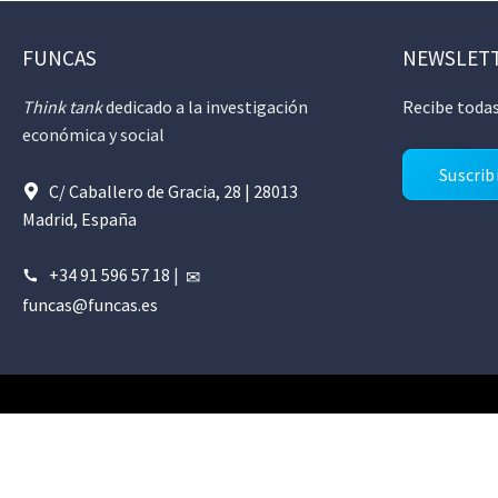
FUNCAS
NEWSLET
Think tank
dedicado a la investigación
Recibe todas
económica y social
Suscrib
C/ Caballero de Gracia, 28 | 28013
Madrid, España
+34 91 596 57 18
|
funcas@funcas.es