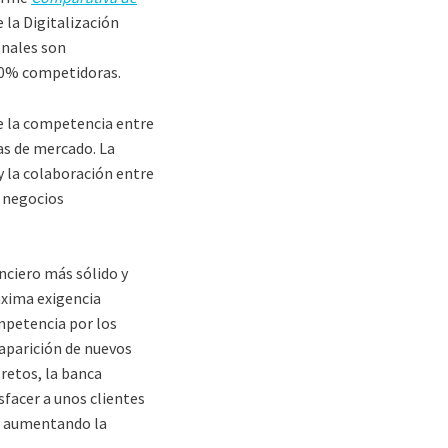
 la Digitalización
onales son
20% competidoras.
ue la competencia entre
as de mercado. La
 la colaboración entre
s negocios
anciero más sólido y
áxima exigencia
mpetencia por los
 aparición de nuevos
 retos, la banca
sfacer a unos clientes
s, aumentando la