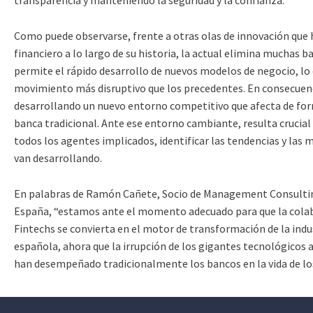
transparencia y manteniendo la seguridad y la confianza.
Como puede observarse, frente a otras olas de innovación que h
financiero a lo largo de su historia, la actual elimina muchas b
permite el rápido desarrollo de nuevos modelos de negocio, lo 
movimiento más disruptivo que los precedentes. En consecuenc
desarrollando un nuevo entorno competitivo que afecta de form
banca tradicional. Ante ese entorno cambiante, resulta crucial 
todos los agentes implicados, identificar las tendencias y las 
van desarrollando.
En palabras de Ramón Cañete, Socio de Management Consult
España, “estamos ante el momento adecuado para que la colab
Fintechs se convierta en el motor de transformación de la indu
española, ahora que la irrupción de los gigantes tecnológicos
han desempeñado tradicionalmente los bancos en la vida de los