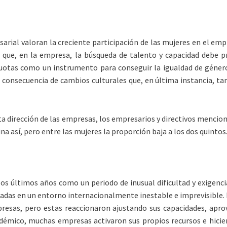
arial valoran la creciente participación de las mujeres en el emp
en que, en la empresa, la búsqueda de talento y capacidad debe 
uotas como un instrumento para conseguir la igualdad de género
secuencia de cambios culturales que, en última instancia, tam
a dirección de las empresas, los empresarios y directivos menciona
na así, pero entre las mujeres la proporción baja a los dos quintos
 los últimos años como un periodo de inusual dificultad y exigenc
tadas en un entorno internacionalmente inestable e imprevisible. 
esas, pero estas reaccionaron ajustando sus capacidades, aprov
démico, muchas empresas activaron sus propios recursos e hicier