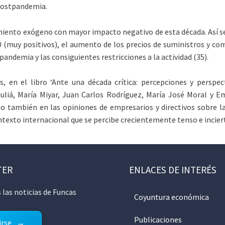
a postpandemia.
miento exógeno con mayor impacto negativo de esta década. Así se
0 (muy positivos), el aumento de los precios de suministros y com
andemia y las consiguientes restricciones a la actividad (35).
, en el libro ‘Ante una década crítica: percepciones y persp
uliá, María Miyar, Juan Carlos Rodríguez, María José Moral y Emi
 también en las opiniones de empresarios y directivos sobre las
texto internacional que se percibe crecientemente tenso e incier
TER
ENLACES DE INTERÉS
 las noticias de Funcas
Coyuntura económica
Publicaciones
irse