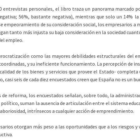
0 entrevistas personales, el libro traza un panorama marcado po
gativa; 56%, bastante negativa), mientras que solo un 14% la c
ese empeoramiento de su consideración social, los empresarios a m
uzgan tanto más injusta su baja consideración en la sociedad cuan
del empleo.
burocratización como las mayores debilidades estructurales del e
ordinadas, y su ineficiente funcionamiento. La percepción de ins
alidad de los bienes y servicios que provee el Estado- completa 
do, casi seis de cada diez encuestados creen que España no es un 
de reforma, los encuestados señalan, sobre todo, la administració
y político, suman la ausencia de articulación entre el sistema educ
 laboriosidad, intrínsecos a cualquier acción de emprendimiento.
arios otorgan más peso a las oportunidades que a los riesgos y va
ctiva.