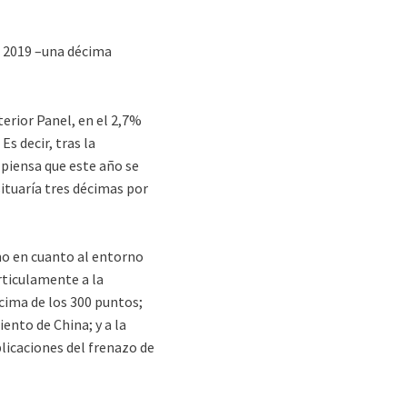
en 2019 –una décima
terior Panel, en el 2,7%
s decir, tras la
s piensa que este año se
situaría tres décimas por
mo en cuanto al entorno
rticulamente a la
ncima de los 300 puntos;
iento de China; y a la
licaciones del frenazo de