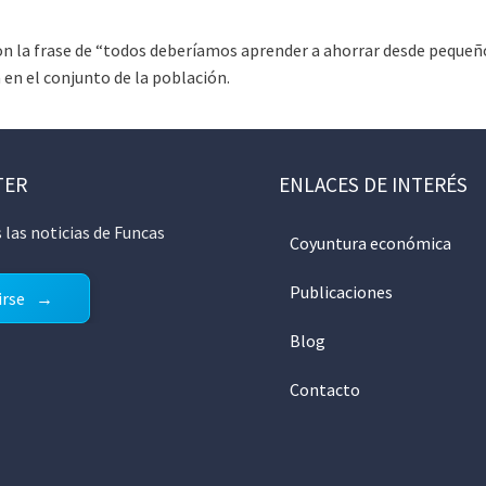
n la frase de “todos deberíamos aprender a ahorrar desde pequeñ
a en el conjunto de la población.
TER
ENLACES DE INTERÉS
 las noticias de Funcas
Coyuntura económica
Publicaciones
irse
Blog
Contacto