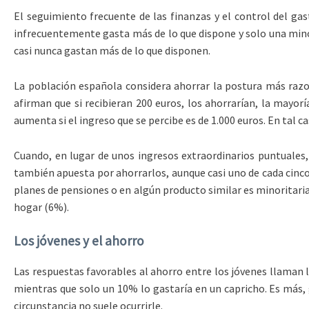
El seguimiento frecuente de las finanzas y el control del ga
infrecuentemente gasta más de lo que dispone y solo una mino
casi nunca gastan más de lo que disponen.
La población española considera ahorrar la postura más razon
afirman que si recibieran 200 euros, los ahorrarían, la mayor
aumenta si el ingreso que se percibe es de 1.000 euros. En tal 
Cuando, en lugar de unos ingresos extraordinarios puntuales,
también apuesta por ahorrarlos, aunque casi uno de cada cinco 
planes de pensiones o en algún producto similar es minoritaria.
hogar (6%).
Los jóvenes y el ahorro
Las respuestas favorables al ahorro entre los jóvenes llaman l
mientras que solo un 10% lo gastaría en un capricho. Es más, 
circunstancia no suele ocurrirle.