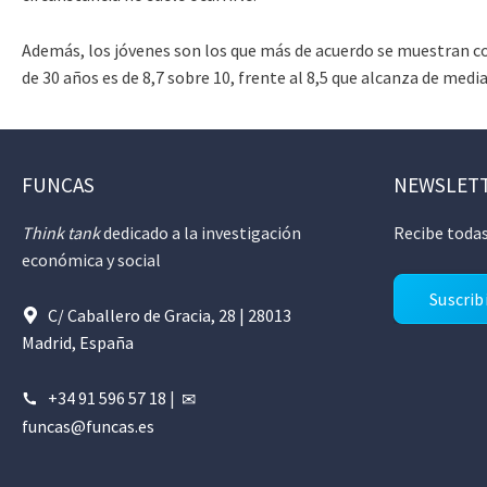
Además, los jóvenes son los que más de acuerdo se muestran co
de 30 años es de 8,7 sobre 10, frente al 8,5 que alcanza de medi
FUNCAS
NEWSLET
Think tank
dedicado a la investigación
Recibe todas
económica y social
Suscrib
C/ Caballero de Gracia, 28 | 28013
Madrid, España
+34 91 596 57 18
|
funcas@funcas.es