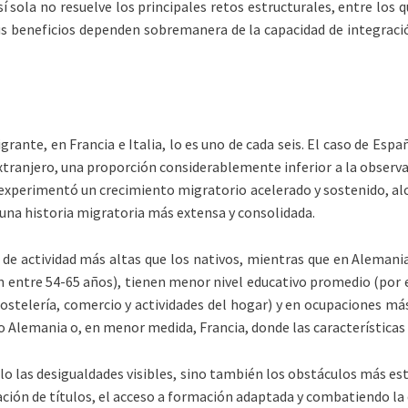
í sola no resuelve los principales retos estructurales, entre los qu
us beneficios dependen sobremanera de la capacidad de integración
rante, en Francia e Italia, lo es uno de cada seis. El caso de Esp
extranjero, una proporción considerablemente inferior a la observ
experimentó un crecimiento migratorio acelerado y sostenido, al
 una historia migratoria más extensa y consolidada.
 de actividad más altas que los nativos, mientras que en Alemania
entre 54-65 años), tienen menor nivel educativo promedio (por e
stelería, comercio y actividades del hogar) y en ocupaciones más p
Alemania o, en menor medida, Francia, donde las características d
lo las desigualdades visibles, sino también los obstáculos más estr
ón de títulos, el acceso a formación adaptada y combatiendo la d