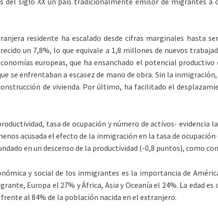
s del siglo XX un país tradicionalmente emisor de migrantes a 
anjera residente ha escalado desde cifras marginales hasta se
ecido un 7,8%, lo que equivale a 1,8 millones de nuevos trabajad
economías europeas, que ha ensanchado el potencial productivo de
 que se enfrentaban a escasez de mano de obra. Sin la inmigración
construcción de vivienda. Por último, ha facilitado el desplazam
roductividad, tasa de ocupación y número de activos- evidencia l
nos acusada el efecto de la inmigración en la tasa de ocupación (
dundado en un descenso de la productividad (-0,8 puntos), como co
económica y social de los inmigrantes es la importancia de Améri
rante, Europa el 27% y África, Asia y Oceanía el 24%. La edad es 
 frente al 84% de la población nacida en el extranjero.