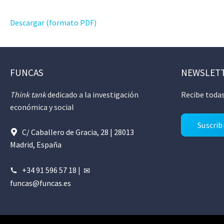
Descargar (formato PDF)
FUNCAS
NEWSLET
Think tank
dedicado a la investigación
Recibe todas
económica y social
Suscrib
C/ Caballero de Gracia, 28 | 28013
Madrid, España
+34 91 596 57 18
|
funcas@funcas.es