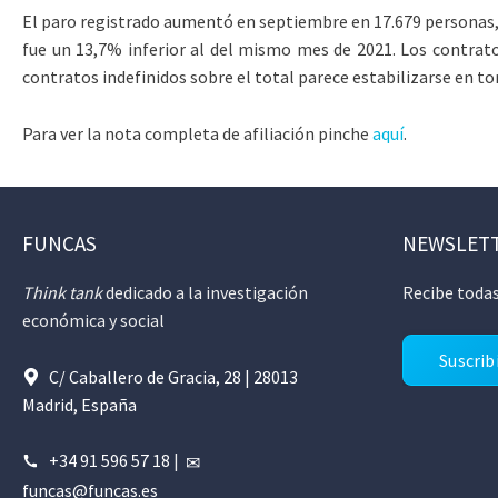
El paro registrado aumentó en septiembre en 17.679 personas, 
fue un 13,7% inferior al del mismo mes de 2021. Los contratos
contratos indefinidos sobre el total parece estabilizarse en to
Para ver la nota completa de afiliación pinche
aquí
.
FUNCAS
NEWSLET
Think tank
dedicado a la investigación
Recibe todas
económica y social
Suscrib
C/ Caballero de Gracia, 28 | 28013
Madrid, España
+34 91 596 57 18
|
funcas@funcas.es