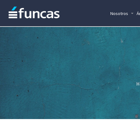
Nosotros
Á
H