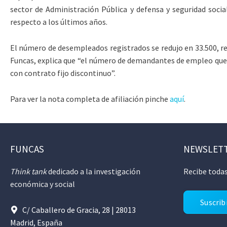
sector de Administración Pública y defensa y seguridad soci
respecto a los últimos años.
El número de desempleados registrados se redujo en 33.500, r
Funcas, explica que “el número de demandantes de empleo que 
con contrato fijo discontinuo”.
Para ver la nota completa de afiliación pinche
aquí
.
FUNCAS
NEWSLET
Think tank
dedicado a la investigación
Recibe todas
económica y social
Suscrib
C/ Caballero de Gracia, 28 | 28013
Madrid, España