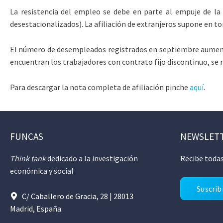
La resistencia del empleo se debe en parte al empuje de la 
desestacionalizados). La afiliación de extranjeros supone en to
El número de desempleados registrados en septiembre aumentó
encuentran los trabajadores con contrato fijo discontinuo, se r
Para descargar la nota completa de afiliación pinche
aquí
.
FUNCAS
NEWSLET
Think tank
dedicado a la investigación
Recibe todas
económica y social
Suscrib
C/ Caballero de Gracia, 28 | 28013
Madrid, España