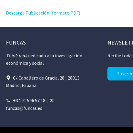
Descarga Publicación (formato PDF)
FUNCAS
NEWSLET
Think tank
dedicado a la investigación
Recibe todas
económica y social
Suscrib
C/ Caballero de Gracia, 28 | 28013
Madrid, España
+34 91 596 57 18
|
funcas@funcas.es