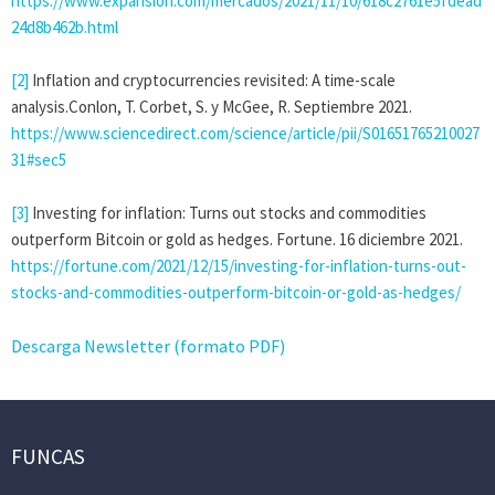
https://www.expansion.com/mercados/2021/11/10/618c2761e5fdead
24d8b462b.html
[2]
Inflation and cryptocurrencies revisited: A time-scale
analysis.Conlon, T. Corbet, S. y McGee, R. Septiembre 2021.
https://www.sciencedirect.com/science/article/pii/S01651765210027
31#sec5
[3]
Investing for inflation: Turns out stocks and commodities
outperform Bitcoin or gold as hedges. Fortune. 16 diciembre 2021.
https://fortune.com/2021/12/15/investing-for-inflation-turns-out-
stocks-and-commodities-outperform-bitcoin-or-gold-as-hedges/
Descarga Newsletter (formato PDF)
FUNCAS