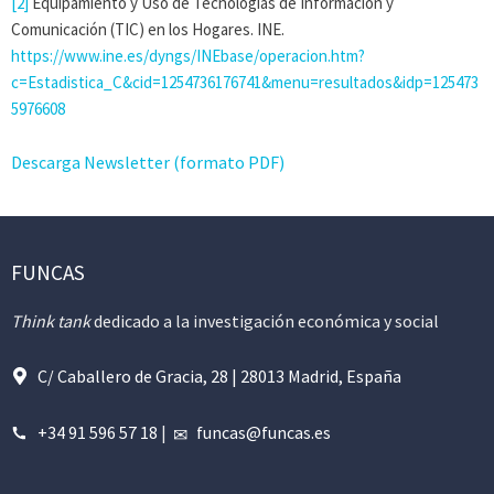
[2]
Equipamiento y Uso de Tecnologías de Información y
Comunicación (TIC) en los Hogares. INE.
https://www.ine.es/dyngs/INEbase/operacion.htm?
c=Estadistica_C&cid=1254736176741&menu=resultados&idp=125473
5976608
Descarga Newsletter (formato PDF)
FUNCAS
Think tank
dedicado a la investigación económica y social
C/ Caballero de Gracia, 28 | 28013 Madrid, España
+34 91 596 57 18
|
funcas@funcas.es